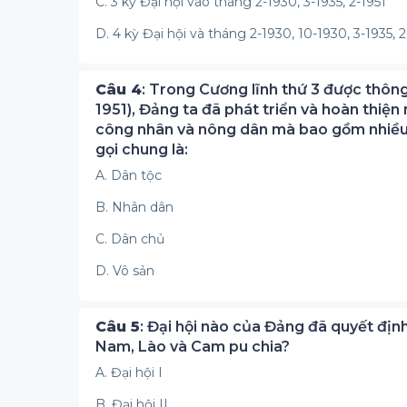
C. 3 kỳ Đại hội vào tháng 2-1930, 3-1935, 2-1951
D. 4 kỳ Đại hội và tháng 2-1930, 10-1930, 3-1935, 2
Câu 4
: Trong Cương lĩnh thứ 3 được thông 
1951), Đảng ta đã phát triển và hoàn thiệ
công nhân và nông dân mà bao gồm nhiều 
gọi chung là:
A. Dân tộc
B. Nhân dân
C. Dân chủ
D. Vô sản
Câu 5
: Đại hội nào của Đảng đã quyết địn
Nam, Lào và Cam pu chia?
A. Đại hội I
B. Đại hội II