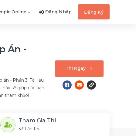
ympic Online
Đăng Nhập
Đăng Ký
p Án -
Thi Ngay
án - Phần 3. Tài liệu
u này sẽ giúp các bạn
bạn tham khảo!
Tham Gia Thi
33 Lần thi