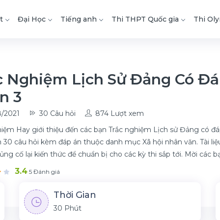
t
Đại Học
Tiếng anh
Thi THPT Quốc gia
Thi Ol
c Nghiệm Lịch Sử Đảng Có Đá
n 3
/2021
30 Câu hỏi
874 Lượt xem
iệm Hay giới thiệu đến các bạn Trắc nghiệm Lịch sử Đảng có đáp 
30 câu hỏi kèm đáp án thuộc danh mục Xã hội nhân văn. Tài liệ
củng cố lại kiến thức để chuẩn bị cho các kỳ thi sắp tới. Mời các 
3.4
5 Đánh giá
Thời Gian
30 Phút