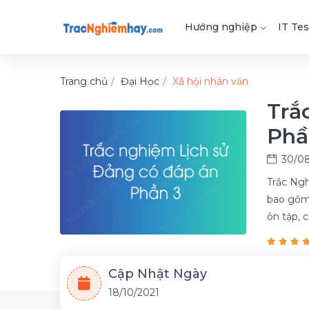
Hướng nghiệp
IT Tes
Trang chủ
Đại Học
Xã hội nhân văn
Trắ
Phầ
30/08
Trắc Ngh
bao gồm 
ôn tập, 
Cập Nhật Ngày
18/10/2021