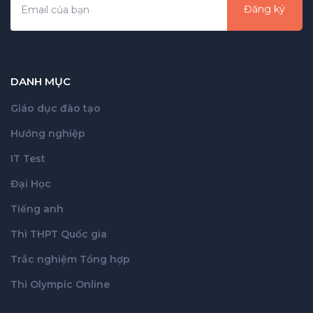
Đăng ký
DANH MỤC
Giáo dục đào tạo
Hướng nghiệp
IT Test
Đại Học
Tiếng anh
Thi THPT Quốc gia
Trắc nghiệm Tổng hợp
Thi Olympic Online