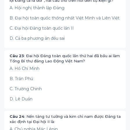
lợi Đảng ta ra đời”, hai câu thơ trên nói đến sự kiện gì?
A. Hội nghị thành lập Đảng
B. Đại hội toàn quốc thống nhất Việt Minh và Liên Việt
C. Đại hội Đảng toàn quốc lần II
D. Cả ba phương án đều sai
Câu 23
: Đai hội Đảng toàn quốc lần thứ hai đã bầu ai làm
Tổng Bí thư đảng Lao Động Việt Nam?
A. Hồ Chí Minh
B. Trần Phú
C. Trường Chinh
D. Lê Duẩn
Câu 24
: Nền tảng tư tưởng và kim chỉ nam được Đảng ta
xác định tại Đại hội II là:
A. Chủ nghĩa Mác Lênin