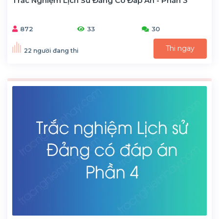
Trắc Nghiệm Lịch Sử Đảng Có Đáp Án - Phần 3
872
33
30
Thi ngay
22 người đang thi