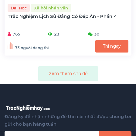
Đại Học
Xã hội nhân văn
Trắc Nghiệm Lịch Sử Đảng Có Đáp Án - Phần 4
765
23
30
Thi ngay
73 người đang thi
Xem thêm chủ đề
Đăng ký để nhận những đề thi mới nhất được chúng tôi
gửi cho bạn hàng tuần