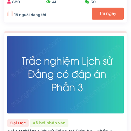
880
41
30
Thi ngay
19 người đang thi
Đại Học
Xã hội nhân văn