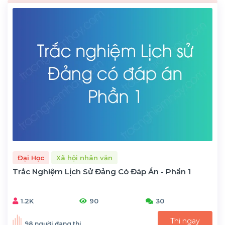
Đại Học
Xã hội nhân văn
Trắc Nghiệm Lịch Sử Đảng Có Đáp Án - Phần 1
1.2K
90
30
Thi ngay
98 người đang thi