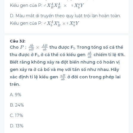
Kiểu gen của P: ♂
♀
D. Màu mắt di truyền theo quy luật trội lặn hoàn toàn.
Kiểu gen của P: ♂
♀
Câu 32
:
Cho
thu được F
. Trong tổng số cá thể
1
thu được ở F
, ở cá thể có kiểu gen
chiếm tỉ lệ 6%.
1
Biết rằng không xảy ra đột biến nhưng có hoán vị
gen xảy ra ở cả bố và mẹ với tần số như nhau. Hãy
xác định tỉ lệ kiểu gen
ở đời con trong phép lai
trên.
A. 9%
B. 24%
C. 17%
D. 13%