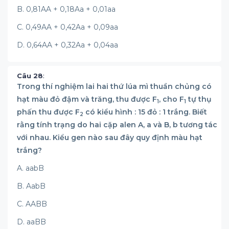
B. 0,81AA + 0,18Aa + 0,01aa
C. 0,49AA + 0,42Aa + 0,09aa
D. 0,64AA + 0,32Aa + 0,04aa
Câu 28
:
Trong thí nghiệm lai hai thứ lúa mì thuần chủng có
hạt màu đỏ đậm và trăng, thu được F
, cho F
tự thụ
1
1
phấn thu được F
có kiểu hình : 15 đỏ : 1 trắng. Biết
2
rằng tính trạng do hai cặp alen A, a và B, b tương tác
với nhau. Kiểu gen nào sau đây quy định màu hạt
trắng?
A. aabB
B. AabB
C. AABB
D. aaBB