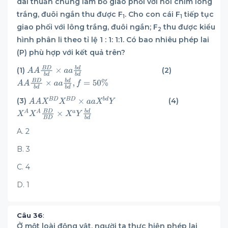
dài thuần chủng làm bố giao phối với nòi chim lông
trắng, đuôi ngắn thu được F
. Cho con cái F
tiếp tục
1
1
giao phối với lông trắng, đuôi ngắn; F
thu được kiểu
2
hình phân li theo tỉ lệ 1 : 1: 1:1. Có bao nhiêu phép lai
(P) phù hợp với kết quả trên?
(1)
(2)
(3)
(4)
A. 2
B. 3
C. 4
D. 1
Câu 36
:
Ở một loài động vật, người ta thực hiện phép lai