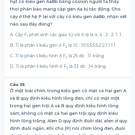
hạt có kiểu gen AaBb bằng côsixin người ta thấy
thoi phân bào mang cặp gen Aa bị tác động. Cho
cây ở thế hệ P lai với cây có kiểu gen AaBb, nhận xét
nào sau đây đúng?
A. Cây F
phát sinh các giao tử với tỉ lệ là 4: 4 : 2 : 2 :1 :1
1
B. Tỉ lệ phân li kiểu gen ở F
là 10 : 10:5:5:5:5:2:2:1:1:1:1.
2
C. Tỉ lệ phân li kiểu hình ở F
là 25 đỏ : 11 trắng
2
D. Tỉ lệ phân li kiểu hình ở F
là 33 đỏ : 14 trắng
2
Câu 35
:
Ở một loài chim, trong kiểu gen có mặt cả hai gen A
và B quy định kiểu hình lông đen, chỉ có mặt một
trong hai gen trội A và B quy định kiểu hình lông
xám, không có mặt cả hai gen trội quy định kiểu
hình lông trắng. Alen D quy định đuôi dài, alen d quy
định đuôi ngắn. Khi cho (P) nòi chim lông đen, đuôi