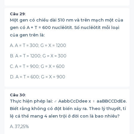
Câu 29
:
Một gen có chiều dài 510 nm và trên mạch một của
gen có A + T = 600 nuclêôtit. Số nuclêôtit mỗi loại
của gen trên là:
A. A = T = 300; G = X = 1200
B. A = T = 1200; G = X = 300
C. A = T = 900; G = X = 600
D. A = T = 600; G = X = 900
Câu 30
:
Thực hiện phép lai: ♂ AabbCcDdee x ♀ aaBBCCDdEe.
Biết rằng không có đột biến xảy ra. Theo lý thuyết, tỉ
lệ cá thể mang 4 alen trội ở đời con là bao nhiêu?
A. 37,25%