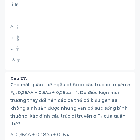
tỉ lệ
A.
B.
C.
D.
Câu 27
:
Cho một quần thể ngẫu phối có cấu trúc di truyền ở
F
: 0,25AA + 0,5Aa + 0,25aa = 1. Do điều kiện môi
0
trường thay đổi nên các cá thể có kiểu gen aa
không sinh sản được nhưng vẫn có sức sống bình
thường. Xác định cấu trúc di truyền ở F
của quần
3
thể?
A. 0,36AA + 0,48Aa + 0,16aa