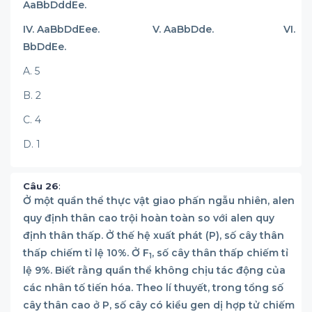
AaBbDddEe.
IV. AaBbDdEee. V. AaBbDde. VI.
BbDdEe.
A. 5
B. 2
C. 4
D. 1
Câu 26
:
Ở một quần thể thực vật giao phấn ngẫu nhiên, alen
quy định thân cao trội hoàn toàn so với alen quy
định thân thấp. Ở thế hệ xuất phát (P), số cây thân
thấp chiếm tỉ lệ 10%. Ở F
, số cây thân thấp chiếm tỉ
1
lệ 9%. Biết rằng quần thể không chịu tác động của
các nhân tố tiến hóa. Theo lí thuyết, trong tổng số
cây thân cao ở P, số cây có kiểu gen dị hợp tử chiếm