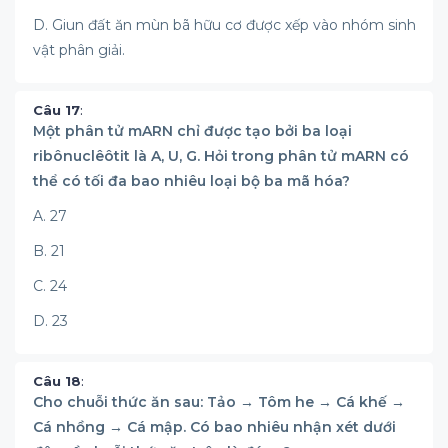
D. Giun đất ăn mùn bã hữu cơ được xếp vào nhóm sinh
vật phân giải.
Câu 17
:
Một phân tử mARN chỉ được tạo bởi ba loại
ribônuclêôtit là A, U, G. Hỏi trong phân tử mARN có
thể có tối đa bao nhiêu loại bộ ba mã hóa?
A. 27
B. 21
C. 24
D. 23
Câu 18
:
Cho chuỗi thức ăn sau: Tảo → Tôm he → Cá khế →
Cá nhồng → Cá mập. Có bao nhiêu nhận xét dưới