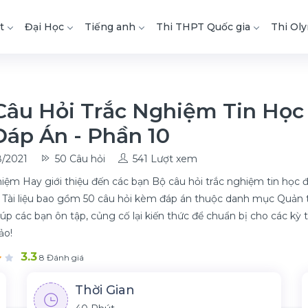
t
Đại Học
Tiếng anh
Thi THPT Quốc gia
Thi Ol
Câu Hỏi Trắc Nghiệm Tin Học
Đáp Án - Phần 10
/2021
50 Câu hỏi
541 Lượt xem
iệm Hay giới thiệu đến các bạn Bộ câu hỏi trắc nghiệm tin học đ
 Tài liệu bao gồm 50 câu hỏi kèm đáp án thuộc danh mục Quản trị
iúp các bạn ôn tập, củng cố lại kiến thức để chuẩn bị cho các kỳ t
ảo!
3.3
8 Đánh giá
Thời Gian