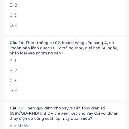
B. 2
C. 3
D. 4
Câu 14
: Theo thông tư 02, khách hàng xếp hạng A, có
khoản bảo lãnh được BIDV trả nợ thay, quá hạn 60 ngày,
phân loại vào nhóm nợ nào?
A. 1
B. 2
C. 3
D. 4
Câu 15
: Theo quy định cho vay dự án thuỷ điện số
6987/QĐ-KHDN, BIDV chỉ xem xét cho vay đối với dự án
thuỷ điện có công suất lắp máy bao nhiêu?
A. ≥ 5MW