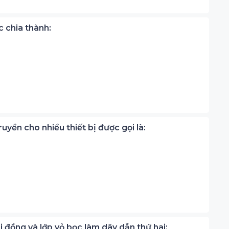
 chia thành:
uyền cho nhiều thiết bị được gọi là:
ại đồng và lớp vỏ bọc làm dây dẫn thứ hai: