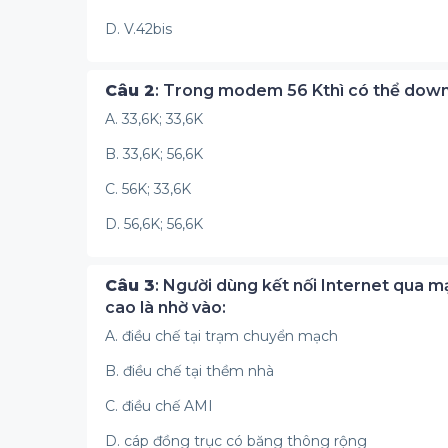
D. V.42bis
Câu 2
: Trong modem 56 Kthì có thể downd
A. 33,6K; 33,6K
B. 33,6K; 56,6K
C. 56K; 33,6K
D. 56,6K; 56,6K
Câu 3
: Người dùng kết nối Internet qua m
cao là nhờ vào:
A. điều chế tại trạm chuyển mạch
B. điều chế tại thềm nhà
C. điều chế AMI
D. cáp đồng trục có băng thông rộng