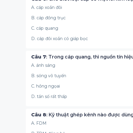
A. cáp xoắn đôi
B. cáp đồng trục
C. cáp quang
D. cáp đôi xoắn có giáp bọc
Câu 7
: Trong cáp quang, thì nguồn tín hiệ
A. ánh sáng
B. sóng vô tuyến
C. hồng ngọai
D. tần số rất thấp
Câu 8
: Kỹ thuật ghép kênh nào được dùng 
A. FDM