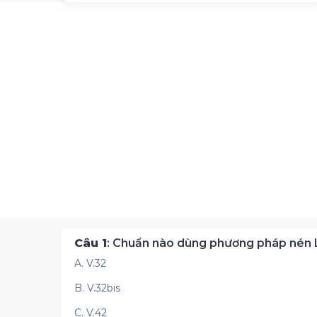
Câu 1
: Chuẩn nào dùng phương pháp nén 
A. V.32
B. V.32bis
C. V.42