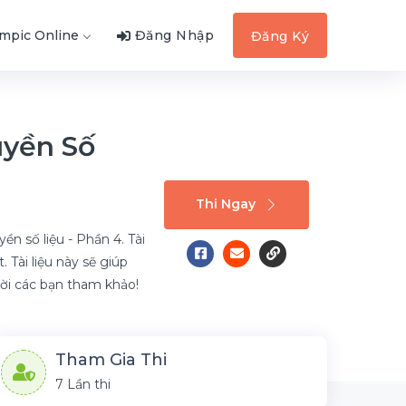
ympic Online
Đăng Nhập
Đăng Ký
uyền Số
Thi Ngay
n số liệu - Phần 4. Tài
Tài liệu này sẽ giúp
 Mời các bạn tham khảo!
Tham Gia Thi
7 Lần thi