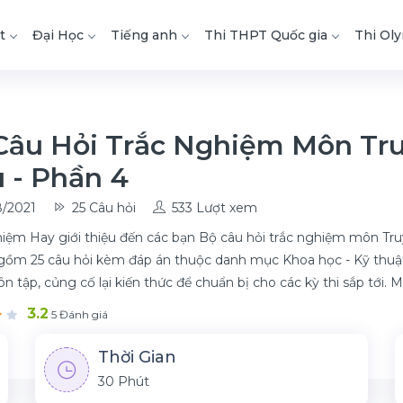
t
Đại Học
Tiếng anh
Thi THPT Quốc gia
Thi Ol
Câu Hỏi Trắc Nghiệm Môn Tr
u - Phần 4
/2021
25 Câu hỏi
533 Lượt xem
iệm Hay giới thiệu đến các bạn Bộ câu hỏi trắc nghiệm môn Truyề
 gồm 25 câu hỏi kèm đáp án thuộc danh mục Khoa học - Kỹ thuật. 
ôn tập, củng cố lại kiến thức để chuẩn bị cho các kỳ thi sắp tới.
3.2
5 Đánh giá
Thời Gian
30 Phút