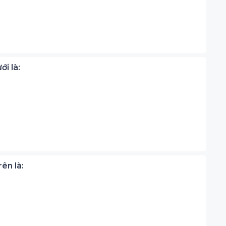
ới là:
rên là: