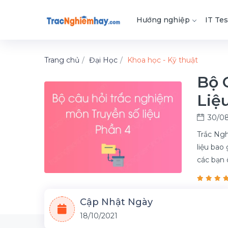
Hướng nghiệp
IT Tes
Trang chủ
Đại Học
Khoa học - Kỹ thuật
Bộ 
Liệ
30/08
Trắc Ngh
liệu bao
các bạn 
Cập Nhật Ngày
18/10/2021