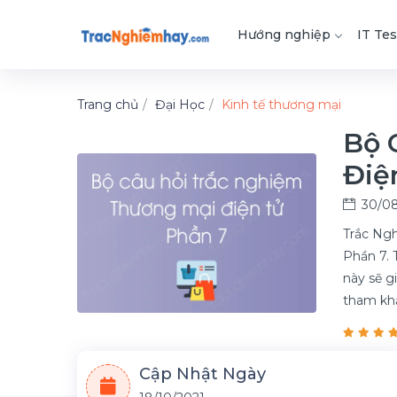
Hướng nghiệp
IT Tes
Trang chủ
Đại Học
Kinh tế thương mại
Bộ 
Điệ
30/08
Trắc Ngh
Phần 7. 
này sẽ g
tham kh
Cập Nhật Ngày