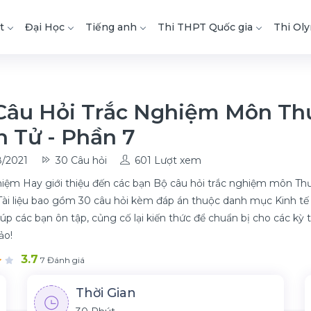
t
Đại Học
Tiếng anh
Thi THPT Quốc gia
Thi Ol
Câu Hỏi Trắc Nghiệm Môn Th
n Tử - Phần 7
/2021
30 Câu hỏi
601 Lượt xem
iệm Hay giới thiệu đến các bạn Bộ câu hỏi trắc nghiệm môn Thư
Tài liệu bao gồm 30 câu hỏi kèm đáp án thuộc danh mục Kinh tế t
iúp các bạn ôn tập, củng cố lại kiến thức để chuẩn bị cho các kỳ t
ảo!
3.7
7 Đánh giá
Thời Gian