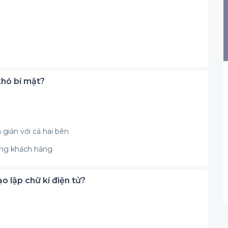
khó bí mật?
n giản với cả hai bên
từng khách hàng
ạo lập chữ kí điện tử?