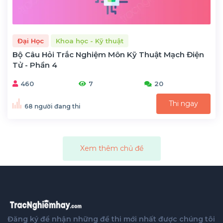
Đại Học
Khoa học - Kỹ thuật
Bộ Câu Hỏi Trắc Nghiệm Môn Kỹ Thuật Mạch Điện
Tử - Phần 4
460
7
20
Thi ngay
68 người đang thi
Xem thêm chủ đề
Đăng ký để nhận những đề thi mới nhất được chúng tôi