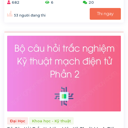
682
6
20
Thi ngay
53 người đang thi
Đại Học
Khoa học - Kỹ thuật