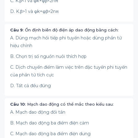
C. K.β<1 và ψk+ψβ<2nπ
D. K.β>1 và ψk+ψβ=2nπ
Câu 9
: Ổn định biên độ điện áp dao động bằng cách:
A. Dùng mạch hồi tiếp phi tuyến hoặc dùng phần tử
hiệu chỉnh
B. Chọn trị số nguồn nuôi thích hợp
C. Dịch chuyển điểm làm việc trên đặc tuyến phi tuyến
của phần tử tích cực
D. Tất cả đều đúng
Câu 10
: Mạch dao động có thể mắc theo kiểu sau:
A. Mạch dao động đổi tần
B. Mạch dao động ba điểm điện cảm
C. Mạch dao động ba điểm điện dung