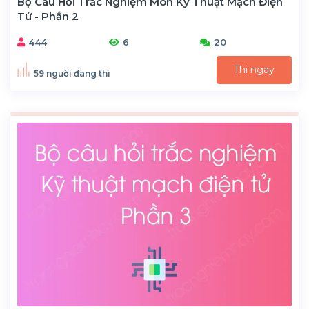
Bộ Câu Hỏi Trắc Nghiệm Môn Kỹ Thuật Mạch Điện
Tử - Phần 2
444
6
20
Thi ngay
59 người đang thi