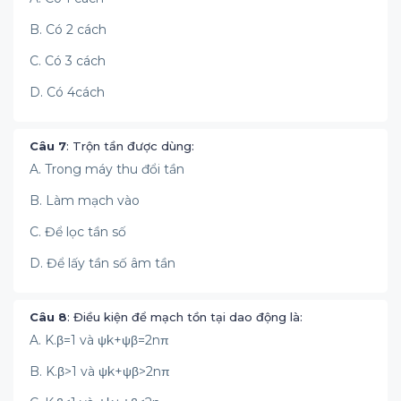
B. Có 2 cách
C. Có 3 cách
D. Có 4cách
Câu 7
: Trộn tần được dùng:
A. Trong máy thu đổi tần
B. Làm mạch vào
C. Để lọc tần số
D. Để lấy tần số âm tần
Câu 8
: Điều kiện để mạch tồn tại dao động là:
A. K.β=1 và ψk+ψβ=2nπ
B. K.β>1 và ψk+ψβ>2nπ