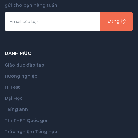
gửi cho bạn hàng tuần
Đăng ký
DANH MỤC
Giáo dục đào tạo
Hướng nghiệp
IT Test
Đại Học
Tiếng anh
Thi THPT Quốc gia
Trắc nghiệm Tổng hợp