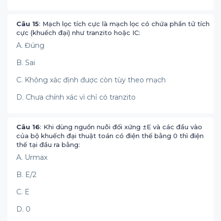
Câu 15
: Mạch lọc tích cực là mạch lọc có chứa phần tử tích
cực (khuếch đại) như tranzito hoặc IC:
A. Đúng
B. Sai
C. Không xác định được còn tùy theo mạch
D. Chưa chính xác vì chỉ có tranzito
Câu 16
: Khi dùng nguồn nuôi đối xứng ±E và các đầu vào
của bộ khuếch đại thuật toán có điện thế bằng 0 thì điện
thế tại đầu ra bằng:
A. Urmax
B. E/2
C. E
D. 0