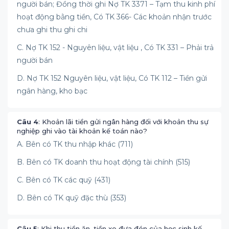
người bán; Đồng thời ghi Nợ TK 3371 – Tạm thu kinh phí
hoạt động bằng tiền, Có TK 366- Các khoản nhận trước
chưa ghi thu ghi chi
C. Nợ TK 152 - Nguyên liệu, vật liệu , Có TK 331 – Phải trả
người bán
D. Nợ TK 152 Nguyên liệu, vật liệu, Có TK 112 – Tiền gửi
ngân hàng, kho bạc
Câu 4
: Khoản lãi tiền gửi ngân hàng đối với khoản thu sự
nghiệp ghi vào tài khoản kế toán nào?
A. Bên có TK thu nhập khác (711)
B. Bên có TK doanh thu hoạt động tài chính (515)
C. Bên có TK các quỹ (431)
D. Bên có TK quỹ đặc thù (353)
Câu 5
: Khi thu tiền ăn, tiền xe đưa đón của học sinh kế