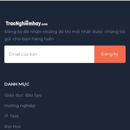
Đăng ký để nhận những đề thi mới nhất được chúng tôi
gửi cho bạn hàng tuần
Đăng ký
DANH MỤC
Giáo dục đào tạo
Hướng nghiệp
IT Test
Đại Học