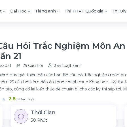
t
Đại Học
Tiếng anh
Thi THPT Quốc gia
Thi Ol
Câu Hỏi Trắc Nghiệm Môn An
ần 21
/2021
25 Câu hỏi
363 Lượt xem
iệm Hay giới thiệu đến các bạn Bộ câu hỏi trắc nghiệm môn An t
 gồm 25 câu hỏi kèm đáp án thuộc danh mục Khoa học - Kỹ thuật. 
ôn tập, củng cố lại kiến thức để chuẩn bị cho các kỳ thi sắp tới.
2.8
6 Đánh giá
Thời Gian
30 Phút