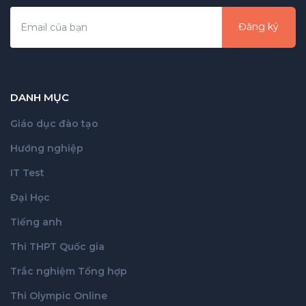
Đăng ký
DANH MỤC
Giáo dục đào tạo
Hướng nghiệp
IT Test
Đại Học
Tiếng anh
Thi THPT Quốc gia
Trắc nghiệm Tổng hợp
Thi Olympic Online