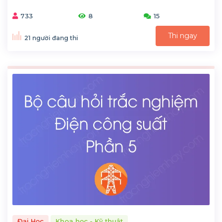
733
8
15
Thi ngay
21 người đang thi
Đại Học
Khoa học - Kỹ thuật