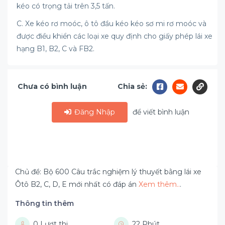
kéo có trọng tải trên 3,5 tấn.
C. Xe kéo rơ moóc, ô tô đầu kéo kéo sơ mi rơ moóc và
được điều khiển các loại xe quy định cho giấy phép lái xe
hạng B1, B2, C và FB2.
Chưa có bình luận
Chia sẻ:
Đăng Nhập
để viết bình luận
Chủ đề: Bộ 600 Câu trắc nghiệm lý thuyết bằng lái xe
Ôtô B2, C, D, E mới nhất có đáp án
Xem thêm..
.
Thông tin thêm
0 Lượt thi
22 Phút