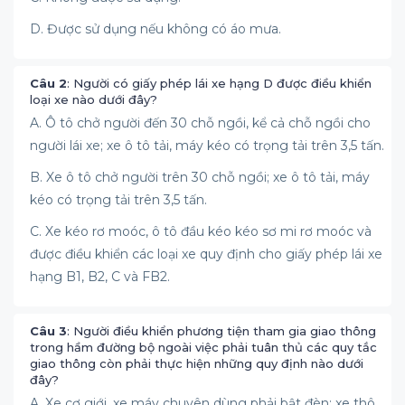
D. Được sử dụng nếu không có áo mưa.
Câu 2
: Người có giấy phép lái xe hạng D được điều khiển
loại xe nào dưới đây?
A. Ô tô chở người đến 30 chỗ ngồi, kể cả chỗ ngồi cho
người lái xe; xe ô tô tải, máy kéo có trọng tải trên 3,5 tấn.
B. Xe ô tô chở người trên 30 chỗ ngồi; xe ô tô tải, máy
kéo có trọng tải trên 3,5 tấn.
C. Xe kéo rơ moóc, ô tô đầu kéo kéo sơ mi rơ moóc và
được điều khiển các loại xe quy định cho giấy phép lái xe
hạng B1, B2, C và FB2.
Câu 3
: Người điều khiển phương tiện tham gia giao thông
trong hầm đường bộ ngoài việc phải tuân thủ các quy tắc
giao thông còn phải thực hiện những quy định nào dưới
đây?
A. Xe cơ giới, xe máy chuyên dùng phải bật đèn; xe thô