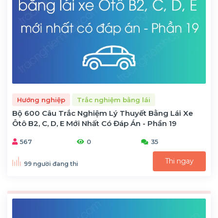
Hướng nghiệp
Trắc nghiệm bằng lái
Bộ 600 Câu Trắc Nghiệm Lý Thuyết Bằng Lái Xe
Ôtô B2, C, D, E Mới Nhất Có Đáp Án - Phần 19
567
0
35
Thi ngay
99 người đang thi