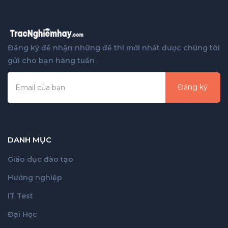
Đăng ký để nhận những đề thi mới nhất được chúng tôi
gửi cho bạn hàng tuần
Đăng ký
DANH MỤC
Giáo dục đào tạo
Hướng nghiệp
IT Test
Đại Học