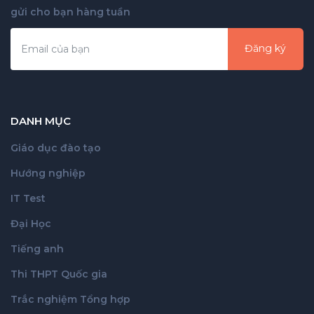
gửi cho bạn hàng tuần
Đăng ký
DANH MỤC
Giáo dục đào tạo
Hướng nghiệp
IT Test
Đại Học
Tiếng anh
Thi THPT Quốc gia
Trắc nghiệm Tổng hợp