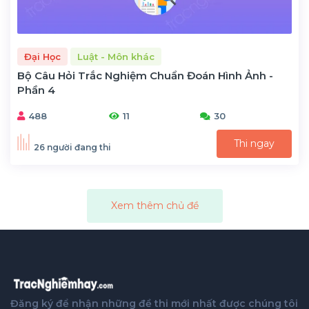
Đại Học
Luật - Môn khác
Bộ Câu Hỏi Trắc Nghiệm Chuẩn Đoán Hình Ảnh -
Phần 4
488
11
30
Thi ngay
26 người đang thi
Xem thêm chủ đề
Đăng ký để nhận những đề thi mới nhất được chúng tôi