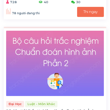
728
40
30
Thi ngay
78 người đang thi
Đại Học
Luật - Môn khác