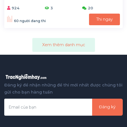
924
3
20
Thi ngay
60 người đang thi
Xem thêm danh mục
Đăng ký để nhận những đề thi mới nhất được chúng tôi
gửi cho bạn hàng tuần
Đăng ký