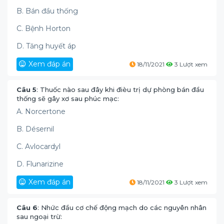
B. Bán đầu thống
C. Bệnh Horton
D. Tăng huyết áp
Xem đáp án
18/11/2021
3 Lượt xem
Câu 5
: Thuốc nào sau đây khi đièu trị dự phòng bán đầu
thống sẽ gây xơ sau phúc mạc:
A. Norcertone
B. Désernil
C. Avlocardyl
D. Flunarizine
Xem đáp án
18/11/2021
3 Lượt xem
Câu 6
: Nhức đầu cơ chế động mạch do các nguyên nhân
sau ngoại trừ: