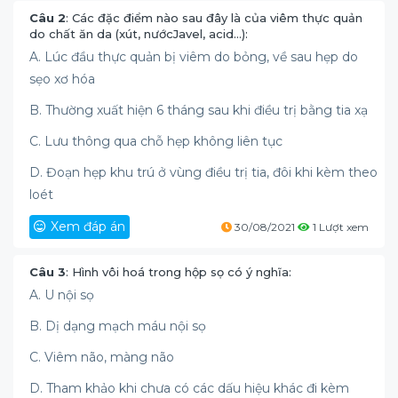
Câu 2
: Các đặc điểm nào sau đây là của viêm thực quản
do chất ăn da (xút, nướcJavel, acid…):
A. Lúc đầu thực quản bị viêm do bỏng, về sau hẹp do
sẹo xơ hóa
B. Thường xuất hiện 6 tháng sau khi điều trị bằng tia xạ
C. Lưu thông qua chỗ hẹp không liên tục
D. Đoạn hẹp khu trú ở vùng điều trị tia, đôi khi kèm theo
loét
Xem đáp án
30/08/2021
1 Lượt xem
Câu 3
: Hình vôi hoá trong hộp sọ có ý nghĩa:
A. U nội sọ
B. Dị dạng mạch máu nội sọ
C. Viêm não, màng não
D. Tham khảo khi chưa có các dấu hiệu khác đi kèm