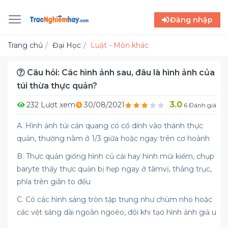
Đăng nhập
Trang chủ
Đại Học
Luật - Môn khác
Câu hỏi: Các hình ảnh sau, đâu là hình ảnh của
túi thừa thực quản?
3.0
232 Lượt xem
30/08/2021
6 Đánh giá
A. Hình ảnh túi cản quang có cổ dính vào thành thực
quản, thường nằm ở 1/3 giữa hoặc ngay trên cơ hoành
B. Thực quản giống hình củ cải hay hình mũi kiếm, chụp
baryte thấy thực quản bị hẹp ngay ở tâmvị, thẳng trục,
phía trên giãn to đều
C. Có các hình sáng tròn tập trung như chùm nho hoặc
các vệt sáng dài ngoằn ngoèo, đôi khi tạo hình ảnh giả u