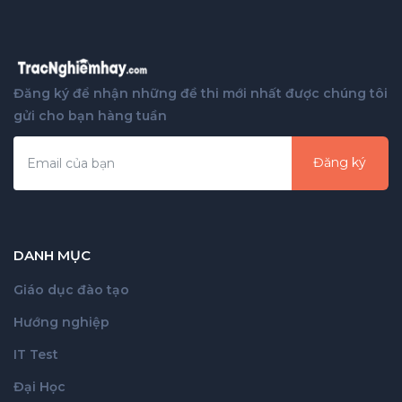
Đăng ký để nhận những đề thi mới nhất được chúng tôi
gửi cho bạn hàng tuần
Đăng ký
DANH MỤC
Giáo dục đào tạo
Hướng nghiệp
IT Test
Đại Học