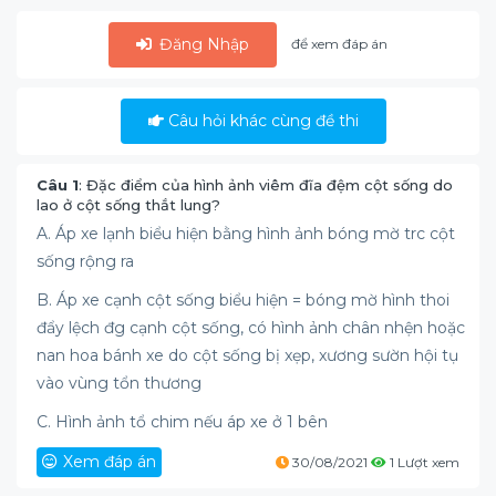
Đăng Nhập
để xem đáp án
Câu hỏi khác cùng đề thi
Câu 1
: Đặc điểm của hình ảnh viêm đĩa đệm cột sống do
lao ở cột sống thắt lung?
A. Áp xe lạnh biểu hiện bằng hình ảnh bóng mờ trc cột
sống rộng ra
B. Áp xe cạnh cột sống biểu hiện = bóng mờ hình thoi
đẩy lệch đg cạnh cột sống, có hình ảnh chân nhện hoặc
nan hoa bánh xe do cột sống bị xẹp, xương sườn hội tụ
vào vùng tổn thương
C. Hình ảnh tổ chim nếu áp xe ở 1 bên
Xem đáp án
30/08/2021
1 Lượt xem