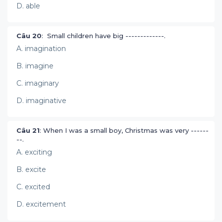
D. able
Câu 20
: Small children have big -------------.
A. imagination
B. imagine
C. imaginary
D. imaginative
Câu 21
: When I was a small boy, Christmas was very ------
--.
A. exciting
B. excite
C. excited
D. excitement