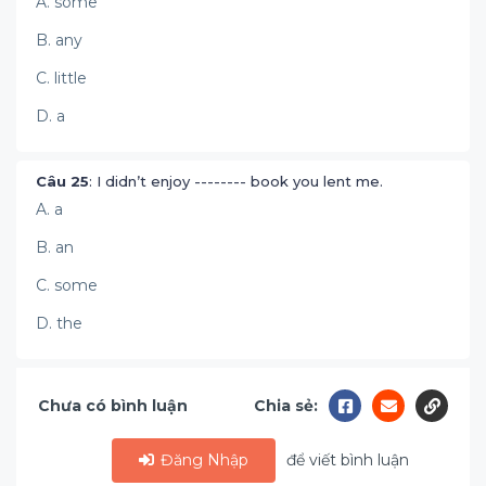
A. some
B. any
C. little
D. a
Câu 25
: I didn’t enjoy -------- book you lent me.
A. a
B. an
C. some
D. the
Chưa có bình luận
Chia sẻ:
Đăng Nhập
để viết bình luận