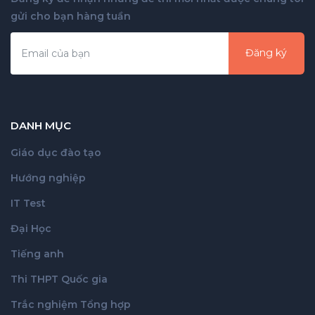
gửi cho bạn hàng tuần
Đăng ký
DANH MỤC
Giáo dục đào tạo
Hướng nghiệp
IT Test
Đại Học
Tiếng anh
Thi THPT Quốc gia
Trắc nghiệm Tổng hợp