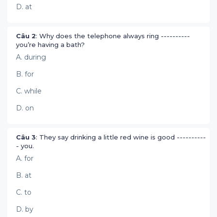
D. at
Câu 2
: Why does the telephone always ring ----------
you’re having a bath?
A. during
B. for
C. while
D. on
Câu 3
: They say drinking a little red wine is good ----------
- you.
A. for
B. at
C. to
D. by