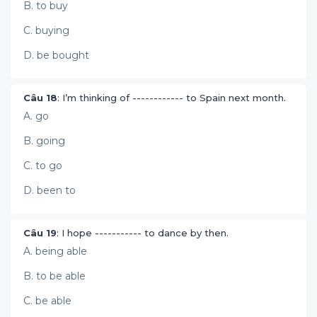
B. to buy
C. buying
D. be bought
Câu 18
: I’m thinking of ------------ to Spain next month.
A. go
B. going
C. to go
D. been to
Câu 19
: I hope ----------- to dance by then.
A. being able
B. to be able
C. be able