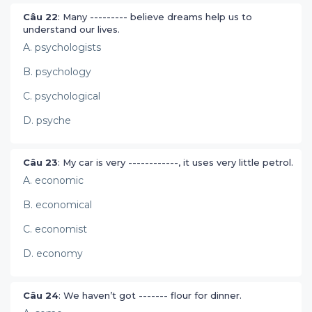
Câu 22
: Many --------- believe dreams help us to
understand our lives.
A. psychologists
B. psychology
C. psychological
D. psyche
Câu 23
: My car is very ------------, it uses very little petrol.
A. economic
B. economical
C. economist
D. economy
Câu 24
: We haven’t got ------- flour for dinner.