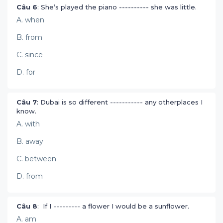
Câu 6
: She’s played the piano ---------- she was little.
A. when
B. from
C. since
D. for
Câu 7
: Dubai is so different ----------- any otherplaces I
know.
A. with
B. away
C. between
D. from
Câu 8
: If I --------- a flower I would be a sunflower.
A. am