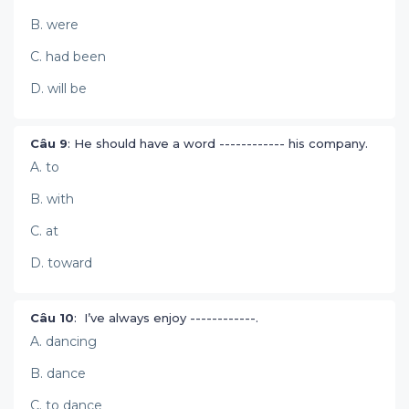
B. were
C. had been
D. will be
Câu 9
: He should have a word ------------ his company.
A. to
B. with
C. at
D. toward
Câu 10
: I’ve always enjoy ------------.
A. dancing
B. dance
C. to dance