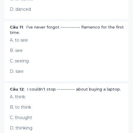
D. danced
Câu 11
: I’ve never forgot ----------- flamenco for the first
time.
A. to see
B. see
C. seeing
D. saw
Câu 12
: I couldn’t stop ---------- about buying a laptop.
A. think
B. to think
C. thought
D. thinking