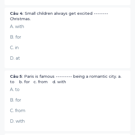
Câu 4
: Small children always get excited --------
Christmas.
A. with
B. for
C. in
D. at
Câu 5
: Paris is famous --------- being a romantic city. a.
to b. for c. from d. with
A. to
B. for
C. from
D. with