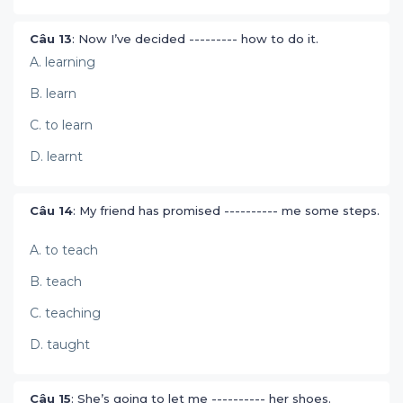
Câu 13
: Now I’ve decided --------- how to do it.
A. learning
B. learn
C. to learn
D. learnt
Câu 14
: My friend has promised ---------- me some steps.
A. to teach
B. teach
C. teaching
D. taught
Câu 15
: She’s going to let me ---------- her shoes.