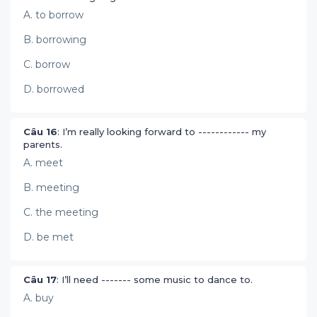
A. to borrow
B. borrowing
C. borrow
D. borrowed
Câu 16
: I’m really looking forward to ------------ my
parents.
A. meet
B. meeting
C. the meeting
D. be met
Câu 17
: I’ll need ------- some music to dance to.
A. buy