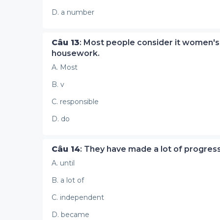
D. a number
Câu 13
: Most people consider it women's 
housework.
A. Most
B. v
C. responsible
D. do
Câu 14
: They have made a lot of progres
A. until
B. a lot of
C. independent
D. became