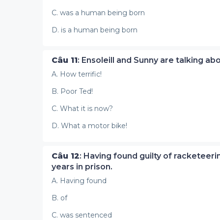
C. was a human being born
D. is a human being born
Câu 11
: Ensoleill and Sunny are talking a
A. How terrific!
B. Poor Ted!
C. What it is now?
D. What a motor bike!
Câu 12
: Having found guilty of racketee
years in prison.
A. Having found
B. of
C. was sentenced