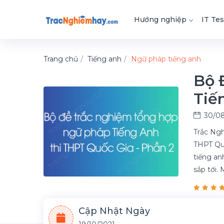
Hướng nghiệp
IT Tes
Trang chủ
Tiếng anh
Ngữ pháp tiếng anh
Bộ 
Tiế
30/08
Trắc Ngh
THPT Quố
tiếng anh
sắp tới.
Cập Nhật Ngày