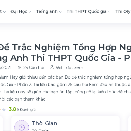
t
Đại Học
Tiếng anh
Thi THPT Quốc gia
Thi Ol
Đề Trắc Nghiệm Tổng Hợp N
ng Anh Thi THPT Quốc Gia - P
/2021
25 Câu hỏi
553 Lượt xem
iệm Hay giới thiệu đến các bạn Bộ đề trắc nghiệm tổng hợp ngữ
c Gia - Phần 2. Tài liệu bao gồm 25 câu hỏi kèm đáp án thuộc
. Tài liệu này sẽ giúp các bạn ôn tập, củng cố lại kiến thức để ch
 Mời các bạn tham khảo!
3.8
9 Đánh giá
Thời Gian