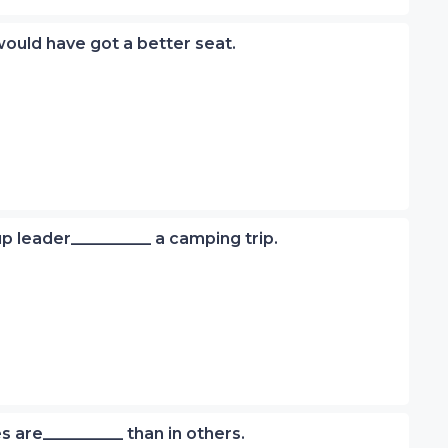
 would have got a better seat.
p leader__________ a camping trip.
es are__________ than in others.