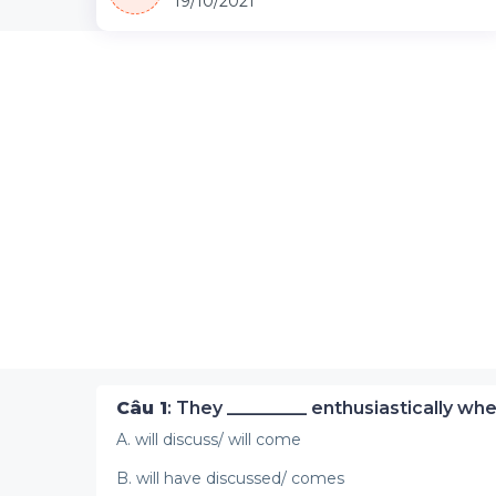
19/10/2021
Câu 1
: They _________ enthusiastically whe
A. will discuss/ will come
B. will have discussed/ comes