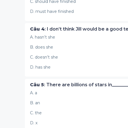
C. should have finished
D. must have finished
Câu 4
: I don’t think Jill would be a good 
A. hasn’t she
B. does she
C. doesn’t she
D. has she
Câu 5
: There are billions of stars in_____
A. a
B. an
C. the
D. x