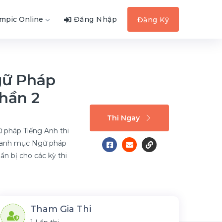
ympic Online
Đăng Nhập
Đăng Ký
gữ Pháp
hần 2
Thi Ngay
 pháp Tiếng Anh thi
 danh mục Ngữ pháp
uẩn bị cho các kỳ thi
Tham Gia Thi