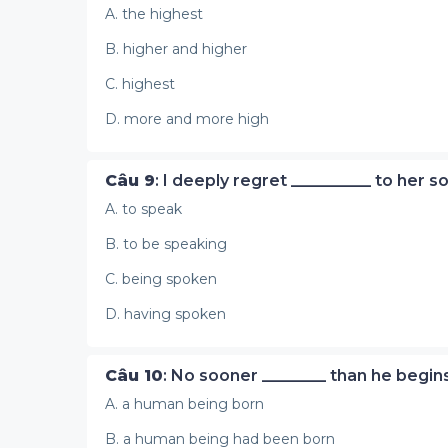
A. the highest
B. higher and higher
C. highest
D. more and more high
Câu 9
: I deeply regret __________ to her s
A. to speak
B. to be speaking
C. being spoken
D. having spoken
Câu 10
: No sooner ________ than he begi
A. a human being born
B. a human being had been born