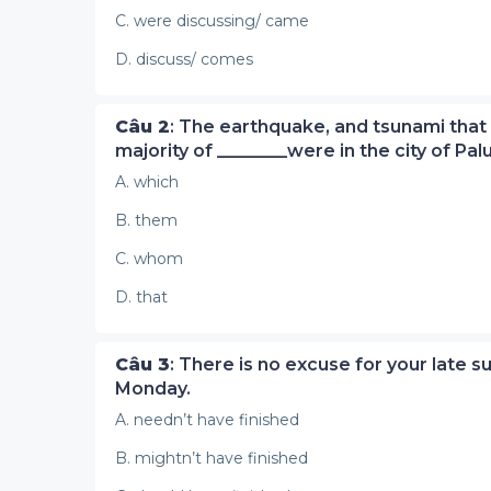
C. were discussing/ came
D. discuss/ comes
Câu 2
: The earthquake, and tsunami that 
majority of ________were in the city of Pal
A. which
B. them
C. whom
D. that
Câu 3
: There is no excuse for your late s
Monday.
A. needn’t have finished
B. mightn’t have finished