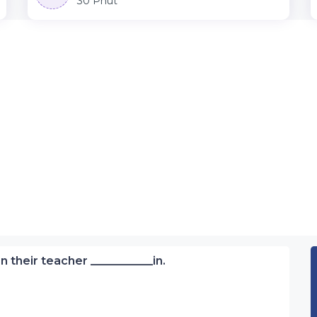
30 Phút
n their teacher ___________in.