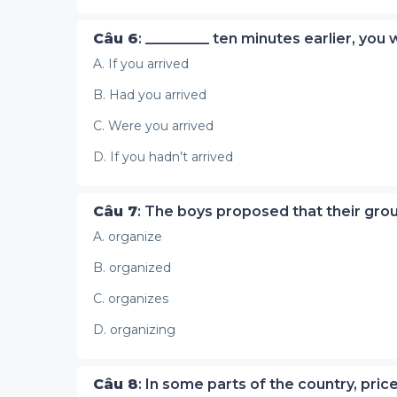
Câu 6
: _________ ten minutes earlier, you
A. If you arrived
B. Had you arrived
C. Were you arrived
D. If you hadn’t arrived
Câu 7
: The boys proposed that their grou
A. organize
B. organized
C. organizes
D. organizing
Câu 8
: In some parts of the country, pric