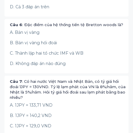
D. Cả 3 đáp án trên
Câu 6
: Đặc điểm của hệ thống tiền tệ Bretton woods là?
A. Bản vị vàng
B. Bản vị vàng hối đoái
C. Thành lập hai tổ chức IMF và WB
D. Không đáp án nào đúng
Câu 7
: Có hai nước Việt Nam và Nhật Bản, có tỷ giá hối
đoái 1JPY = 130VND. Tỷ lệ lạm phát của VN là 8%/năm, của
Nhật là 5%/năm. Hỏi tỷ giá hối đoái sau lạm phát bằng bao
nhiêu?
A. 1JPY = 133,71 VND
B. 1JPY = 140,2 VND
C. 1JPY = 129,0 VND