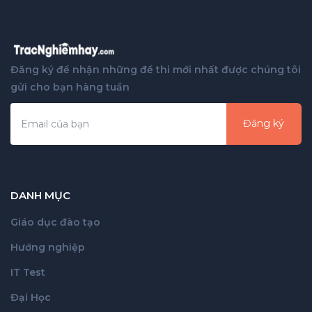
Đăng ký để nhận những đề thi mới nhất được chúng tôi
gửi cho bạn hàng tuần
Đăng ký
DANH MỤC
Giáo dục đào tạo
Hướng nghiệp
IT Test
Đại Học