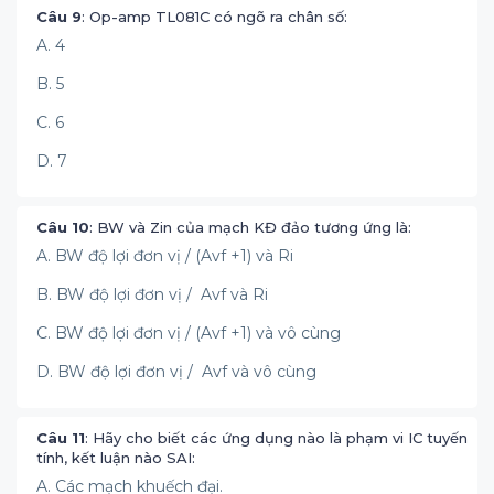
Câu 9
: Op-amp TL081C có ngõ ra chân số:
A. 4
B. 5
C. 6
D. 7
Câu 10
: BW và Zin của mạch KĐ đảo tương ứng là:
A. BW độ lợi đơn vị / (Avf +1) và Ri
B. BW độ lợi đơn vị / Avf và Ri
C. BW độ lợi đơn vị / (Avf +1) và vô cùng
D. BW độ lợi đơn vị / Avf và vô cùng
Câu 11
: Hãy cho biết các ứng dụng nào là phạm vi IC tuyến
tính, kết luận nào SAI:
A. Các mạch khuếch đại.