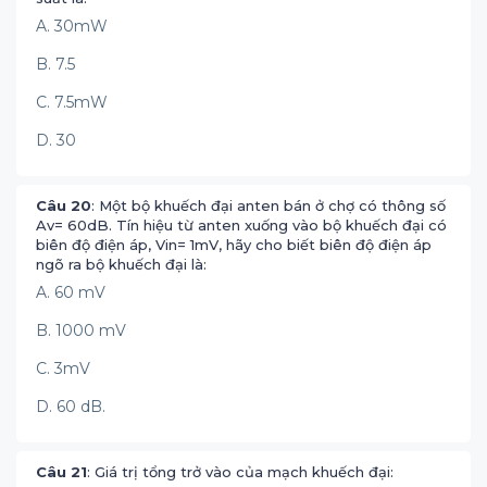
A. 30mW
B. 7.5
C. 7.5mW
D. 30
Câu 20
: Một bộ khuếch đại anten bán ở chợ có thông số
Av= 60dB. Tín hiệu từ anten xuống vào bộ khuếch đại có
biên độ điện áp, Vin= 1mV, hãy cho biết biên độ điện áp
ngõ ra bộ khuếch đại là:
A. 60 mV
B. 1000 mV
C. 3mV
D. 60 dB.
Câu 21
: Giá trị tổng trở vào của mạch khuếch đại: