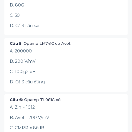
B. 80G
C. 50
D. Cả 3 câu sai
Câu 5
: Opamp LM741C có Avol:
A. 200000
B. 200 V/mV
C. 100lg2 dB
D. Cả 3 câu đúng
Câu 6
: Opamp TL081C có:
A. Zin = 10­­12
B. Avol = 200 V/mV
C. CMRR = 86dB