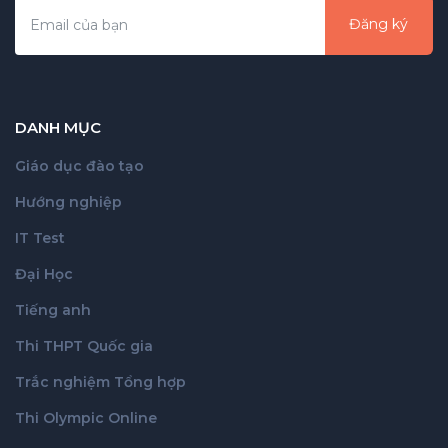
Đăng ký
DANH MỤC
Giáo dục đào tạo
Hướng nghiệp
IT Test
Đại Học
Tiếng anh
Thi THPT Quốc gia
Trắc nghiệm Tổng hợp
Thi Olympic Online