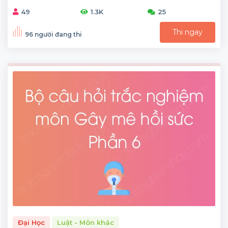
49
1.3K
25
Thi ngay
96 người đang thi
Đại Học
Luật - Môn khác