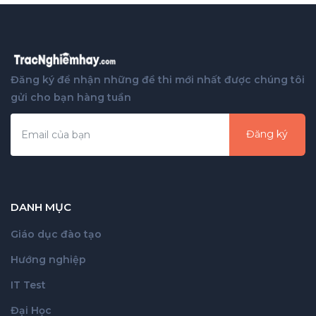
Đăng ký để nhận những đề thi mới nhất được chúng tôi
gửi cho bạn hàng tuần
Đăng ký
DANH MỤC
Giáo dục đào tạo
Hướng nghiệp
IT Test
Đại Học