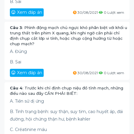
B. Sai
Xem đáp án
30/08/2021
0 Lượt xem
Câu 3
: Phình động mạch chủ ngực khó phân biệt với khối u
trung thất trên phim X quang, khi nghi ngờ cần phải chỉ
định chụp cắt lớp vi tính, hoặc chụp cộng hưởng từ hoặc
chụp mạch?
A. Đúng
B. Sai
Xem đáp án
30/08/2021
0 Lượt xem
Câu 4
: Trước khi chỉ định chụp niệu đồ tĩnh mạch, những
điều nào sau đây CẦN PHẢI BIẾT:
A. Tiền sử dị ứng
B. Tình trạng bệnh: suy thận, suy tim, cao huyết áp, đái
đường, hội chứng thận hư, bệnh kahler
C. Créatinine máu