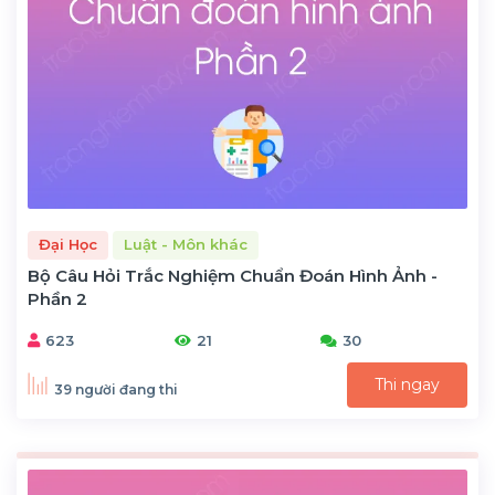
Đại Học
Luật - Môn khác
Bộ Câu Hỏi Trắc Nghiệm Chuẩn Đoán Hình Ảnh -
Phần 2
623
21
30
Thi ngay
39 người đang thi