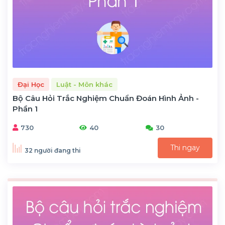
Đại Học
Luật - Môn khác
Bộ Câu Hỏi Trắc Nghiệm Chuẩn Đoán Hình Ảnh -
Phần 1
730
40
30
Thi ngay
32 người đang thi