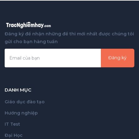
Đăng ký để nhận những đề thi mới nhất được chúng tôi
gửi cho bạn hàng tuần
Đăng ký
DANH MỤC
Giáo dục đào tạo
Hướng nghiệp
IT Test
Đại Học