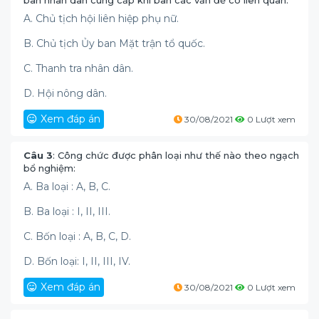
ban nhân dân cùng cấp khi bàn các vấn đề có liên quan.
A. Chủ tịch hội liên hiệp phụ nữ.
B. Chủ tịch Ủy ban Mặt trận tổ quốc.
C. Thanh tra nhân dân.
D. Hội nông dân.
Xem đáp án
30/08/2021
0 Lượt xem
Câu 3
: Công chức được phân loại như thế nào theo ngạch
bổ nghiệm:
A. Ba loại : A, B, C.
B. Ba loại : I, II, III.
C. Bốn loại : A, B, C, D.
D. Bốn loại: I, II, III, IV.
Xem đáp án
30/08/2021
0 Lượt xem