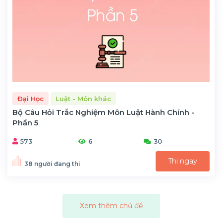
Đại Học
Luật - Môn khác
Bộ Câu Hỏi Trắc Nghiệm Môn Luật Hành Chính -
Phần 5
573
6
30
Thi ngay
38 người đang thi
Xem thêm chủ đề