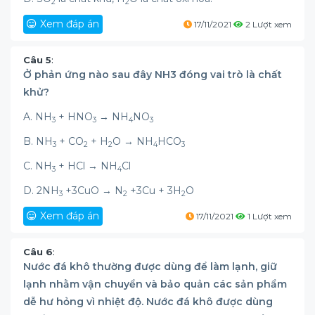
2
2
Xem đáp án
17/11/2021
2 Lượt xem
Câu 5
:
Ở phản ứng nào sau đây NH3 đóng vai trò là chất
khử?
A. NH
+ HNO
→ NH
NO
3
3
4
3
B. NH
+ CO
+ H
O → NH
HCO
3
2
2
4
3
C. NH
+ HCl → NH
Cl
3
4
D. 2NH
+3CuO → N
+3Cu + 3H
O
3
2
2
Xem đáp án
17/11/2021
1 Lượt xem
Câu 6
:
Nước đá khô thường được dùng để làm lạnh, giữ
lạnh nhằm vận chuyển và bảo quản các sản phẩm
dễ hư hỏng vì nhiệt độ. Nước đá khô được dùng