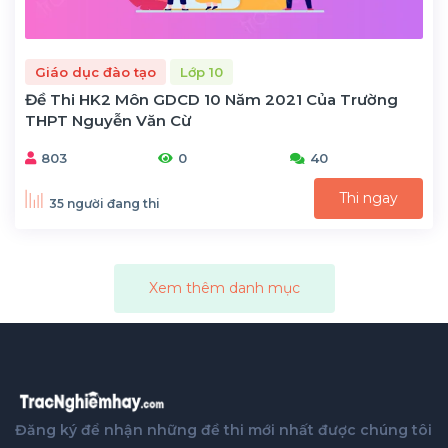
Giáo dục đào tạo
Lớp 10
Đề Thi HK2 Môn GDCD 10 Năm 2021 Của Trường
THPT Nguyễn Văn Cừ
803
0
40
Thi ngay
35 người đang thi
Xem thêm danh mục
Đăng ký để nhận những đề thi mới nhất được chúng tôi