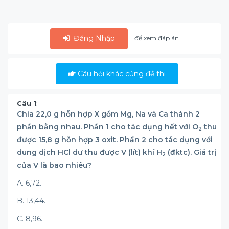
Đăng Nhập
để xem đáp án
Câu hỏi khác cùng đề thi
Câu 1
:
Chia 22,0 g hỗn hợp X gồm Mg, Na và Ca thành 2
phần bằng nhau. Phần 1 cho tác dụng hết với O
thu
2
được 15,8 g hỗn hợp 3 oxit. Phần 2 cho tác dụng với
dung dịch HCl dư thu được V (lít) khí H
(đktc). Giá trị
2
của V là bao nhiêu?
A. 6,72.
B. 13,44.
C. 8,96.