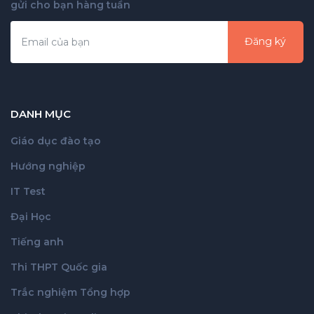
gửi cho bạn hàng tuần
Đăng ký
DANH MỤC
Giáo dục đào tạo
Hướng nghiệp
IT Test
Đại Học
Tiếng anh
Thi THPT Quốc gia
Trắc nghiệm Tổng hợp