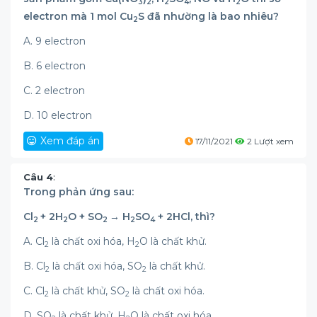
3
2
2
4
2
electron mà 1 mol Cu
S đã nhường là bao nhiêu?
2
A. 9 electron
B. 6 electron
C. 2 electron
D. 10 electron
Xem đáp án
17/11/2021
2 Lượt xem
Câu 4
:
Trong phản ứng sau:
Cl
+ 2H
O + SO
→ H
SO
+ 2HCl, thì?
2
2
2
2
4
A. Cl
là chất oxi hóa, H
O là chất khử.
2
2
B. Cl
là chất oxi hóa, SO
là chất khử.
2
2
C. Cl
là chất khử, SO
là chất oxi hóa.
2
2
D. SO
là chất khử, H
O là chất oxi hóa.