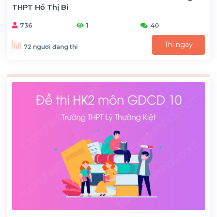
THPT Hồ Thị Bi
736
1
40
Thi ngay
72 người đang thi