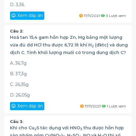
D. 3,36.
Xem đáp án
17/11/2021
3 Lượt xem
Câu 2
:
Hoà tan 15,4 gam hỗn hợp Zn, Mg bằng một lượng
vừa đủ dd HCl thu được 6,72 lít khí H
(đktc) và dung
2
dịch C. Tính khối lượng muối có trong dung dịch C?
A. 36,7g
B. 37,3g
C. 26,35g
D. 26,05g
Xem đáp án
17/11/2021
1 Lượt xem
Câu 3
:
Khi cho Cu
S tác dụng với HNO
thu được hỗn hợp
2
3
sản phẩm gồm Cu(NO
)
, H
SO
, NO và H
O thì số