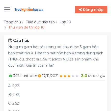
Đăng nhập
Trang chủ
Giáo dục đào tạo
Lớp 10
Thư viện đề thi lớp 10
Câu hỏi:
Nung m gam bột sắt trong oxi, thu được 3 gam hỗn
hợp chất rắn X. Hòa tan hết hỗn hợp X trong dung dịch
HNO
dư, thoát ra 0,56 lít (đktc) NO (là sản phẩm khử
3
duy nhất). Giá trị của m là?
3.0
342 Lượt xem
17/11/2021
12 Đánh giá
A. 2,22.
B. 2,62.
C. 2,52.