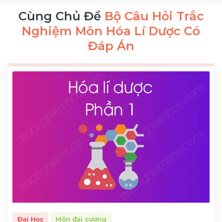
Cùng Chủ Đề
Bộ Câu Hỏi Trắc
Nghiệm Môn Hóa Lí Dược Có
Đáp Án
Đại Học
Môn đại cương