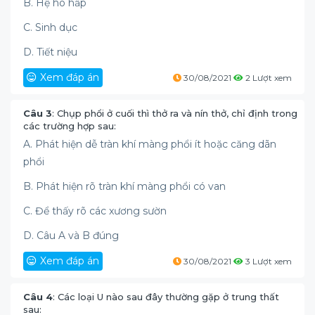
B. Hệ hô hấp
C. Sinh dục
D. Tiết niệu
Xem đáp án
30/08/2021
2 Lượt xem
Câu 3
: Chụp phổi ở cuối thì thở ra và nín thở, chỉ định trong
các trường hợp sau:
A. Phát hiện dễ tràn khí màng phổi ít hoặc căng dãn
phổi
B. Phát hiện rõ tràn khí màng phổi có van
C. Để thấy rõ các xương sườn
D. Câu A và B đúng
Xem đáp án
30/08/2021
3 Lượt xem
Câu 4
: Các loại U nào sau đây thường gặp ở trung thất
sau: