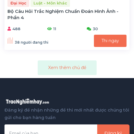
Đại Học
Luật - Môn khác
Bộ Câu Hỏi Trắc Nghiệm Chuẩn Đoán Hình Ảnh -
Phần 4
488
11
30
Thi ngay
38 người đang thi
Xem thêm chủ đề
Đăng ký để nhận những đề thi mới nhất được chúng tôi
gửi cho bạn hàng tuần
Đăng ký