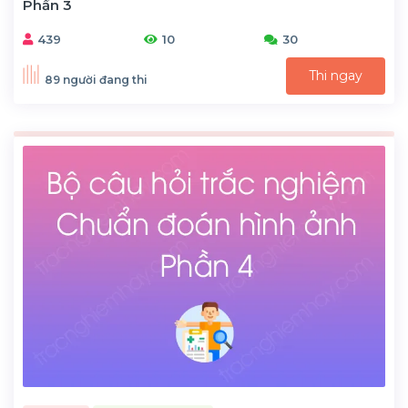
Phần 3
439
10
30
Thi ngay
89 người đang thi