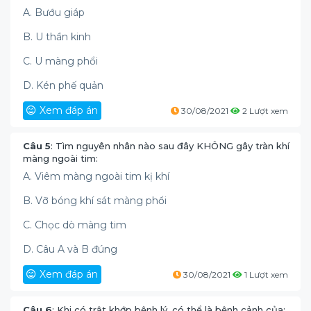
A. Bướu giáp
B. U thần kinh
C. U màng phổi
D. Kén phế quản
Xem đáp án
30/08/2021
2 Lượt xem
Câu 5
: Tìm nguyên nhân nào sau đây KHÔNG gây tràn khí
màng ngoài tim:
A. Viêm màng ngoài tim kị khí
B. Vỡ bóng khí sát màng phổi
C. Chọc dò màng tim
D. Câu A và B đúng
Xem đáp án
30/08/2021
1 Lượt xem
Câu 6
: Khi có trật khớp bệnh lý, có thể là bệnh cảnh của: