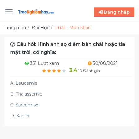
Đăng nhập
Trang chủ
Đại Học
Luật - Môn khác
Câu hỏi: Hình ảnh sọ diềm bàn chải hoặc tia
mặt trời, có nghĩa:
351 Lượt xem
30/08/2021
3.4
10 Đánh giá
A. Leucemie
B. Thalassemie
C. Sarcom sọ
D. Kahler