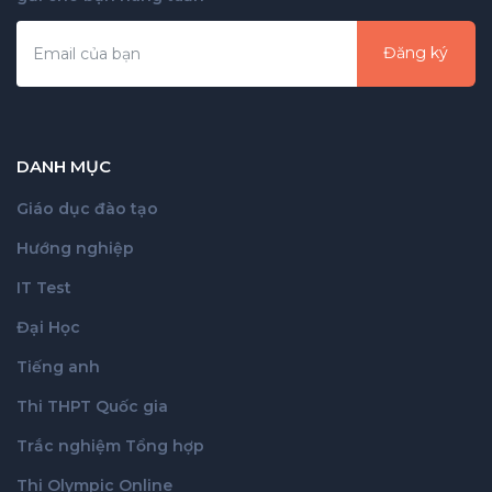
Đăng ký
DANH MỤC
Giáo dục đào tạo
Hướng nghiệp
IT Test
Đại Học
Tiếng anh
Thi THPT Quốc gia
Trắc nghiệm Tổng hợp
Thi Olympic Online