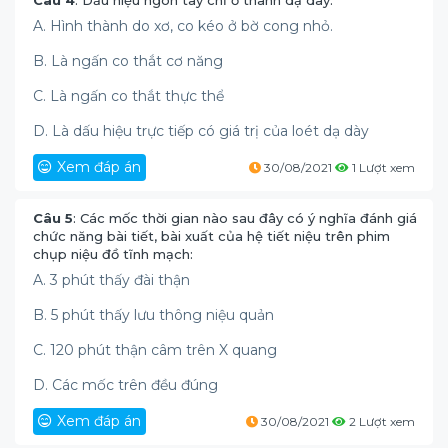
Câu 4
: Dấu hiệu ngón tay chỉ ở thành dạ dày:
A. Hình thành do xơ, co kéo ở bờ cong nhỏ.
B. Là ngấn co thắt cơ năng
C. Là ngấn co thắt thực thể
D. Là dấu hiệu trực tiếp có giá trị của loét dạ dày
Xem đáp án
30/08/2021
1 Lượt xem
Câu 5
: Các mốc thời gian nào sau đây có ý nghĩa đánh giá
chức năng bài tiết, bài xuất của hệ tiết niệu trên phim
chụp niệu đồ tĩnh mạch:
A. 3 phút thấy đài thận
B. 5 phút thấy lưu thông niệu quản
C. 120 phút thận câm trên X quang
D. Các mốc trên đều đúng
Xem đáp án
30/08/2021
2 Lượt xem