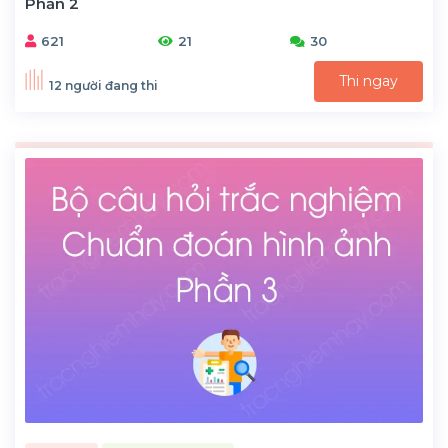
Phần 2
621
21
30
Thi ngay
12 người đang thi