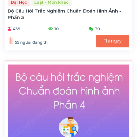
Đại Học
Luật - Môn khác
Bộ Câu Hỏi Trắc Nghiệm Chuẩn Đoán Hình Ảnh -
Phần 3
439
10
30
Thi ngay
55 người đang thi