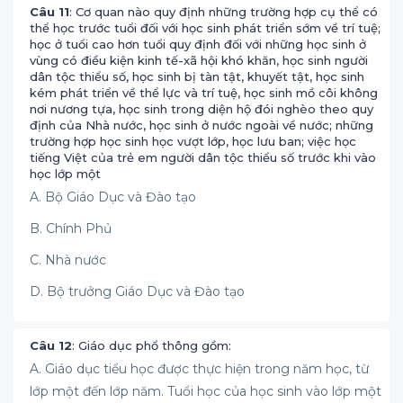
Câu 11
: Cơ quan nào quy định những trường hợp cụ thể có
thể học trước tuổi đối với học sinh phát triển sớm về trí tuệ;
học ở tuổi cao hơn tuổi quy định đối với những học sinh ở
vùng có điều kiện kinh tế-xã hội khó khăn, học sinh người
dân tộc thiểu số, học sinh bị tàn tật, khuyết tật, học sinh
kém phát triển về thể lực và trí tuệ, học sinh mồ côi không
nơi nương tựa, học sinh trong diện hộ đói nghèo theo quy
định của Nhà nước, học sinh ở nước ngoài về nước; những
trường hợp học sinh học vượt lớp, học lưu ban; việc học
tiếng Việt của trẻ em người dân tộc thiểu số trước khi vào
học lớp một
A. Bộ Giáo Dục và Đào tạo
B. Chính Phủ
C. Nhà nước
D. Bộ trưởng Giáo Dục và Đào tạo
Câu 12
: Giáo dục phổ thông gồm:
A. Giáo dục tiểu học được thực hiện trong năm học, từ
lớp một đến lớp năm. Tuổi học của học sinh vào lớp một