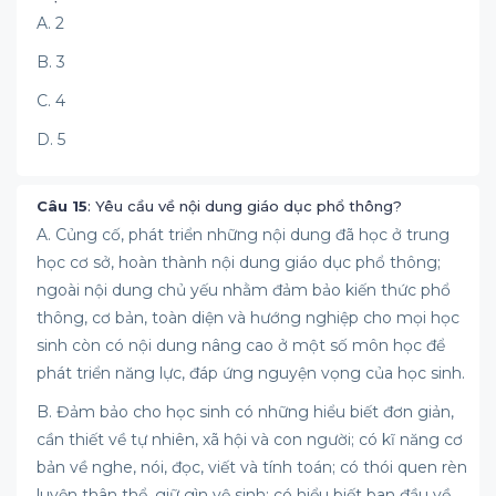
A. 2
B. 3
C. 4
D. 5
Câu 15
: Yêu cầu về nội dung giáo dục phổ thông?
A. Củng cố, phát triển những nội dung đã học ở trung
học cơ sở, hoàn thành nội dung giáo dục phổ thông;
ngoài nội dung chủ yếu nhằm đảm bảo kiến thức phổ
thông, cơ bản, toàn diện và hướng nghiệp cho mọi học
sinh còn có nội dung nâng cao ở một số môn học để
phát triển năng lực, đáp ứng nguyện vọng của học sinh.
B. Đảm bảo cho học sinh có những hiểu biết đơn giản,
cần thiết về tự nhiên, xã hội và con người; có kĩ năng cơ
bản về nghe, nói, đọc, viết và tính toán; có thói quen rèn
luyện thân thể, giữ gìn vệ sinh; có hiểu biết ban đầu về