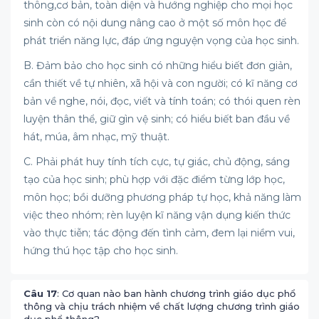
thông,cơ bản, toàn diện và hướng nghiệp cho mọi học
sinh còn có nội dung nâng cao ở một số môn học để
phát triển năng lực, đáp ứng nguyện vọng của học sinh.
B. Đảm bảo cho học sinh có những hiểu biết đơn giản,
cần thiết về tự nhiên, xã hội và con người; có kĩ năng cơ
bản về nghe, nói, đọc, viết và tính toán; có thói quen rèn
luyện thân thể, giữ gìn vệ sinh; có hiểu biết ban đầu về
hát, múa, âm nhạc, mỹ thuật.
C. Phải phát huy tính tích cực, tự giác, chủ động, sáng
tạo của học sinh; phù hợp với đặc điểm từng lớp học,
môn học; bồi dưỡng phương pháp tự học, khả năng làm
việc theo nhóm; rèn luyện kĩ năng vận dụng kiến thức
vào thực tiễn; tác động đến tình cảm, đem lại niềm vui,
hứng thú học tập cho học sinh.
Câu 17
: Cơ quan nào ban hành chương trình giáo dục phổ
thông và chịu trách nhiệm về chất lượng chương trình giáo