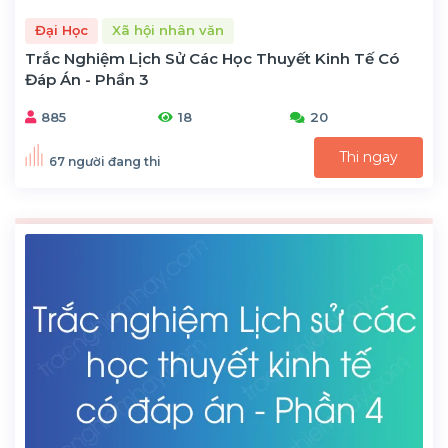
Đại Học
Xã hội nhân văn
Trắc Nghiệm Lịch Sử Các Học Thuyết Kinh Tế Có
Đáp Án - Phần 3
885
18
20
Thi ngay
67 người đang thi