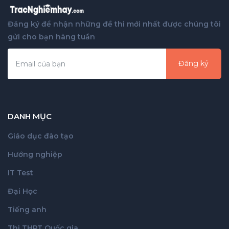
Đăng ký để nhận những đề thi mới nhất được chúng tôi
gửi cho bạn hàng tuần
Đăng ký
DANH MỤC
Giáo dục đào tạo
Hướng nghiệp
IT Test
Đại Học
Tiếng anh
Thi THPT Quốc gia