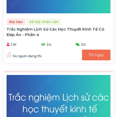
Đại Học
Xã hội nhân văn
Trắc Nghiệm Lịch Sử Các Học Thuyết Kinh Tế Có
Đáp Án - Phần 4
1.1K
24
20
Thi ngay
54 người đang thi