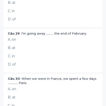
B. at
C. in
D. of
Câu 29
: I’m going away .......... the end of February.
A. on
B. at
C. in
D. of
Câu 30
: When we were in France, we spent a few days
.............. Paris.
A. on
B. at
C. in