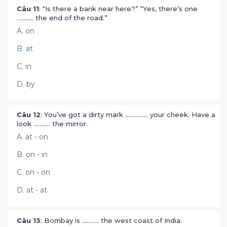
Câu 11
: “Is there a bank near here?” “Yes, there’s one
........... the end of the road.”
A. on
B. at
C. in
D. by
Câu 12
: You’ve got a dirty mark ............... your cheek. Have a
look ........... the mirror.
A. at - on
B. on - in
C. on - on
D. at - at
Câu 13
: Bombay is ........... the west coast of India.