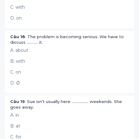
C. with
D. on
Câu 18
: The problem is becoming serious. We have to
discuss ............ it.
A. about
B. with
C. on
D. Ø
Câu 19
: Sue isn’t usually here .................. weekends. She
goes away.
A. in
B. at
C. for