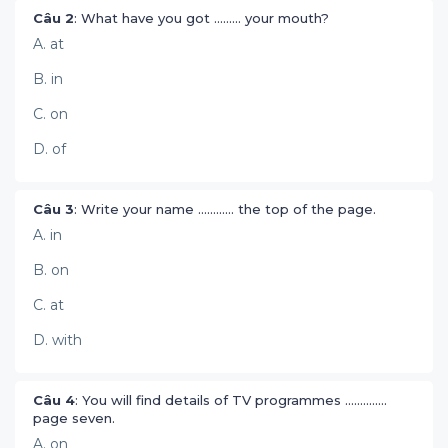
Câu 2
: What have you got ......... your mouth?
A. at
B. in
C. on
D. of
Câu 3
: Write your name ............ the top of the page.
A. in
B. on
C. at
D. with
Câu 4
: You will find details of TV programmes ..............
page seven.
A. on