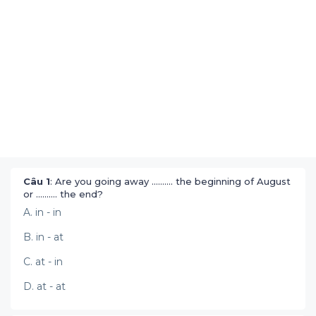
Câu 1
: Are you going away .......... the beginning of August
or .......... the end?
A. in - in
B. in - at
C. at - in
D. at - at