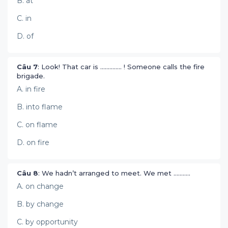
B. at
C. in
D. of
Câu 7
: Look! That car is .............. ! Someone calls the fire
brigade.
A. in fire
B. into flame
C. on flame
D. on fire
Câu 8
: We hadn’t arranged to meet. We met ...........
A. on change
B. by change
C. by opportunity