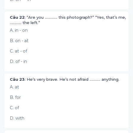
Câu 22
: “Are you .............. this photograph?” “Yes, that’s me,
............. the left.”
A. in - on
B. on - at
C. at - of
D. of - in
Câu 23
: He’s very brave. He’s not afraid ............ anything.
A. at
B. for
C. of
D. with