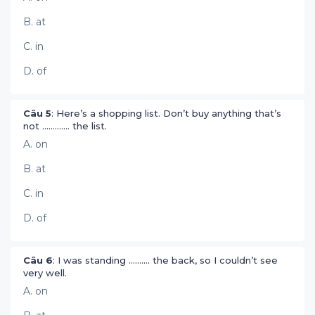
B. at
C. in
D. of
Câu 5
: Here’s a shopping list. Don’t buy anything that’s
not ............. the list.
A. on
B. at
C. in
D. of
Câu 6
: I was standing .......... the back, so I couldn’t see
very well.
A. on