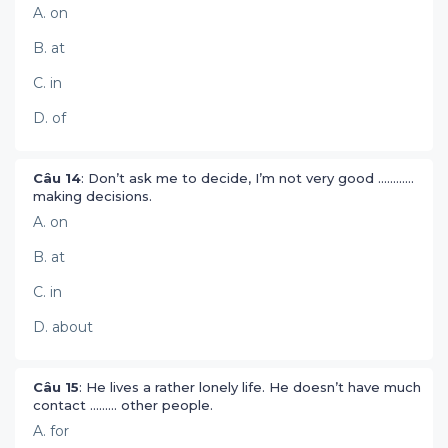
A. on
B. at
C. in
D. of
Câu 14
: Don’t ask me to decide, I’m not very good ............
making decisions.
A. on
B. at
C. in
D. about
Câu 15
: He lives a rather lonely life. He doesn’t have much
contact ......... other people.
A. for