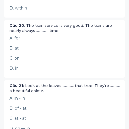
D. within
Câu 20
: The train service is very good. The trains are
nearly always .............. time.
A. for
B. at
C. on
D. in
Câu 21
: Look at the leaves ............. that tree. They’re ...........
a beautiful colour.
A. in - in
B. of - at
C. at - at
D. on — in