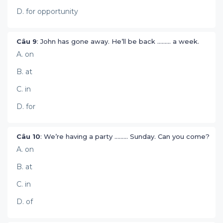
D. for opportunity
Câu 9
: John has gone away. He’ll be back ......... a week.
A. on
B. at
C. in
D. for
Câu 10
: We’re having a party ......... Sunday. Can you come?
A. on
B. at
C. in
D. of