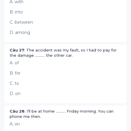
A. with
B. into
C. between
D. among
Câu 27
: The accident was my fault, so I had to pay for
the damage ........... the other car.
A. of
B. for
C. to
D. on
Câu 28
: I’ll be at home ........... Friday morning. You can
phone me then.
A. on