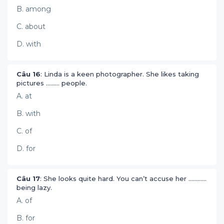
B. among
C. about
D. with
Câu 16
: Linda is a keen photographer. She likes taking
pictures ......... people.
A. at
B. with
C. of
D. for
Câu 17
: She looks quite hard. You can’t accuse her ............
being lazy.
A. of
B. for