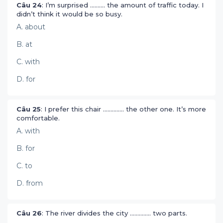
Câu 24
: I’m surprised .......... the amount of traffic today. I
didn’t think it would be so busy.
A. about
B. at
C. with
D. for
Câu 25
: I prefer this chair .............. the other one. It’s more
comfortable.
A. with
B. for
C. to
D. from
Câu 26
: The river divides the city .............. two parts.