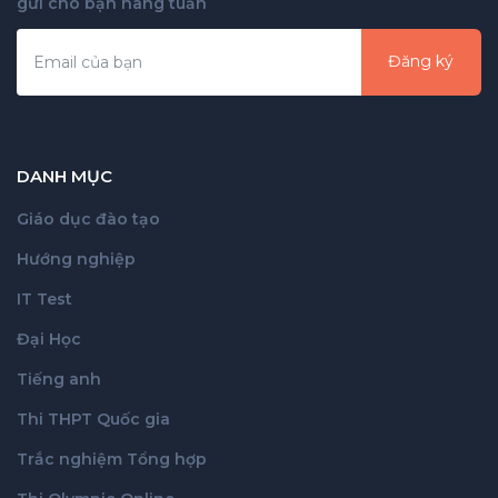
gửi cho bạn hàng tuần
Đăng ký
DANH MỤC
Giáo dục đào tạo
Hướng nghiệp
IT Test
Đại Học
Tiếng anh
Thi THPT Quốc gia
Trắc nghiệm Tổng hợp