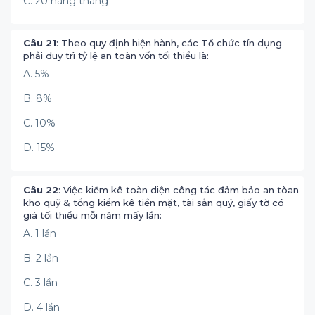
C. 20 hàng tháng
Câu 21
: Theo quy định hiện hành, các Tổ chức tín dụng
phải duy trì tỷ lệ an toàn vốn tối thiểu là:
A. 5%
B. 8%
C. 10%
D. 15%
Câu 22
: Việc kiểm kê toàn diện công tác đảm bảo an tòan
kho quỹ & tổng kiểm kê tiền mặt, tài sản quý, giấy tờ có
giá tối thiểu mỗi năm mấy lần:
A. 1 lần
B. 2 lần
C. 3 lần
D. 4 lần