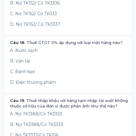
B. Nợ TK152/ Có TK3336
C. Nợ TK152/ Có TK333
D. Nợ TK152/ Có TK3337
Câu 18
: Thuế GTGT 5% áp dụng với loại mặt hàng nào?
A. Nước sạch
B. Vận tải
C. Bánh kẹo
D. Điện thương phẩm
Câu 19
: Thuế nhập khẩu với hàng tạm nhập tái xuất không
thuộc sở hữu của đơn vị được phản ánh như thế nào?
A. Nợ TK1388/Có TK3333
B. Nợ TK3388/Có TK3333
C. Nợ TK3333/Có TK156