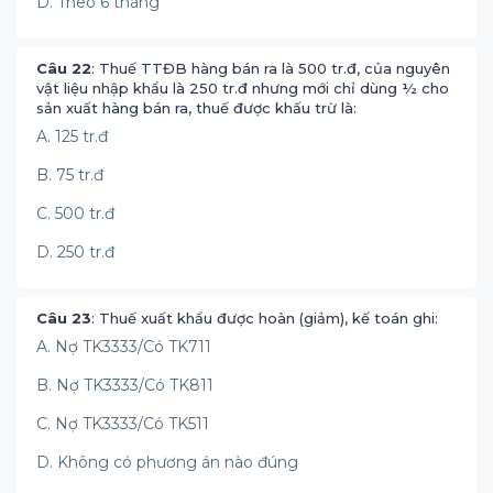
D. Theo 6 tháng
Câu 22
: Thuế TTĐB hàng bán ra là 500 tr.đ, của nguyên
vật liệu nhập khẩu là 250 tr.đ nhưng mới chỉ dùng ½ cho
sản xuất hàng bán ra, thuế được khấu trừ là:
A. 125 tr.đ
B. 75 tr.đ
C. 500 tr.đ
D. 250 tr.đ
Câu 23
: Thuế xuất khẩu được hoàn (giảm), kế toán ghi:
A. Nợ TK3333/Có TK711
B. Nợ TK3333/Có TK811
C. Nợ TK3333/Có TK511
D. Không có phương án nào đúng