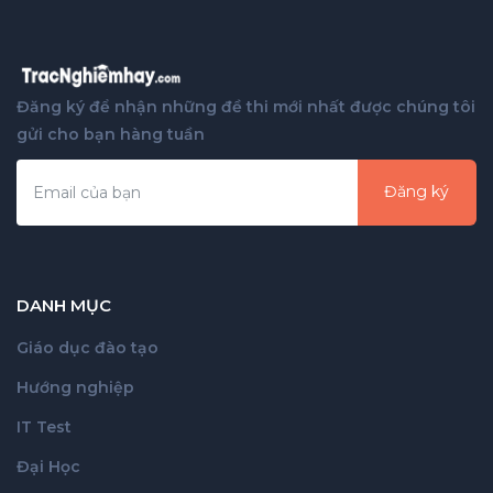
Đăng ký để nhận những đề thi mới nhất được chúng tôi
gửi cho bạn hàng tuần
Đăng ký
DANH MỤC
Giáo dục đào tạo
Hướng nghiệp
IT Test
Đại Học