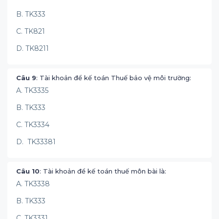
B. TK333
C. TK821
D. TK8211
Câu 9
: Tài khoản để kế toán Thuế bảo vệ môi trường:
A. TK3335
B. TK333
C. TK3334
D. TK33381
Câu 10
: Tài khoản để kế toán thuế môn bài là:
A. TK3338
B. TK333
C. TK3331