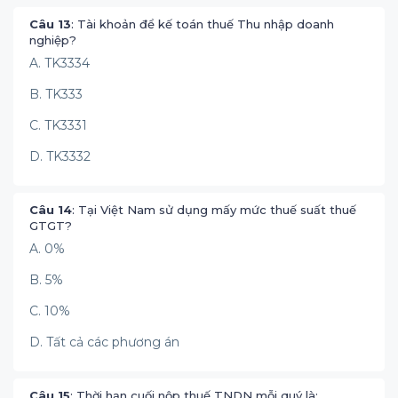
Câu 13
: Tài khoản để kế toán thuế Thu nhập doanh
nghiệp?
A. TK3334
B. TK333
C. TK3331
D. TK3332
Câu 14
: Tại Việt Nam sử dụng mấy mức thuế suất thuế
GTGT?
A. 0%
B. 5%
C. 10%
D. Tất cả các phương án
Câu 15
: Thời hạn cuối nộp thuế TNDN mỗi quý là: