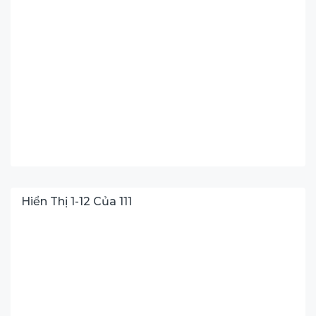
Hiển Thị
1
-
12
Của
111