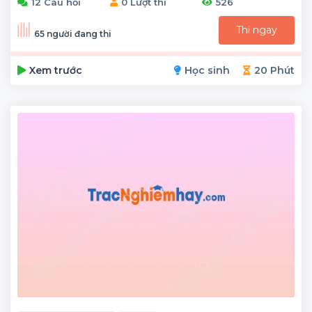
12 Câu hỏi
0 Lượt thi
526
Thi ngay
65 người đang thi
Xem trước
Học sinh
20 Phút