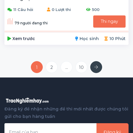
11 Câu hỏi
0 Lượt thi
500
Thi ngay
79 người đang thi
Xem trước
Học sinh
10 Phút
Next
1
2
...
10
Đăng ký để nhận những đề thi mới nhất được chúng tôi
gửi cho bạn hàng tuần
Đăng ký