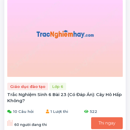
Giáo dục đào tạo
Lớp 6
Trắc Nghiệm Sinh 6 Bài 23 (có Đáp Án): Cây Hô Hấp
Không?
10 Câu hỏi
1 Lượt thi
522
Thi ngay
60 người đang thi