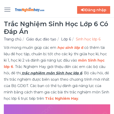
Đăng nhập
Trắc Nghiệm Sinh Học Lớp 6 Có
Đáp Án
Trang chủ
Giáo dục đào tạo
Lớp 6
Sinh học lớp 6
Với mong muốn giúp các em
học sinh lớp 6
có thêm tài
liệu để học tập, chuẩn bị tốt cho các kỳ thi giữa học kì, học
kì 1, học kì 2 và đánh giá năng lực đầu vào
môn Sinh học
lớp 6
. Trắc Nghiệm Hay giới thiệu đến các em các bộ câu
hỏi, đề thi
trắc nghiệm môn Sinh học lớp 6
. Bộ câu hỏi, đề
thi trắc nghiệm được biên soạn theo chương trình mới nhất
của Bộ GDĐT. Các bạn có thể tự đánh giá năng lực của
mình bằng cách tham gia các bài thi trắc nghiệm môn Sinh
học lớp 6 trực tiếp trên
Trắc Nghiêm Hay
.