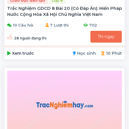
Giáo dục đào tạo
Lớp 8
Trắc Nghiệm GDCD 8 Bài 20 (có Đáp Án): Hiến Pháp
Nước Cộng Hòa Xã Hội Chủ Nghĩa Việt Nam
10 Câu hỏi
7 Lượt thi
702
Thi ngay
28 người đang thi
Xem trước
Học sinh
10 Phút