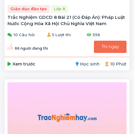
Giáo dục đào tạo
Lớp 8
Trắc Nghiệm GDCD 8 Bài 21 (có Đáp Án): Pháp Luật
Nước Cộng Hòa Xã Hội Chủ Nghĩa Việt Nam
10 Câu hỏi
5 Lượt thi
596
Thi ngay
66 người đang thi
Xem trước
Học sinh
10 Phút