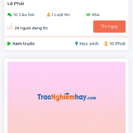
Lẽ Phải
10 Câu hỏi
1 Lượt thi
654
Thi ngay
26 người đang thi
Xem trước
Học sinh
10 Phút