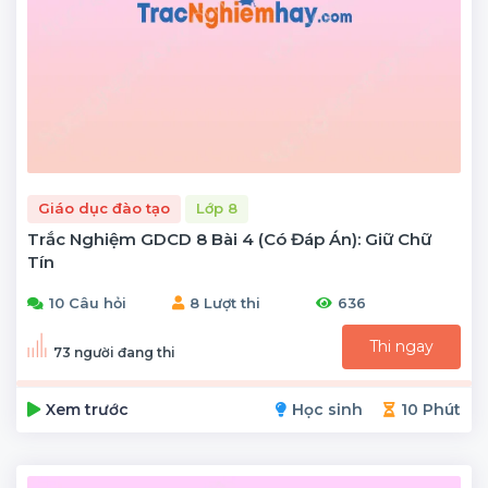
Giáo dục đào tạo
Lớp 8
Trắc Nghiệm GDCD 8 Bài 4 (có Đáp Án): Giữ Chữ
Tín
10 Câu hỏi
8 Lượt thi
636
Thi ngay
73 người đang thi
Xem trước
Học sinh
10 Phút