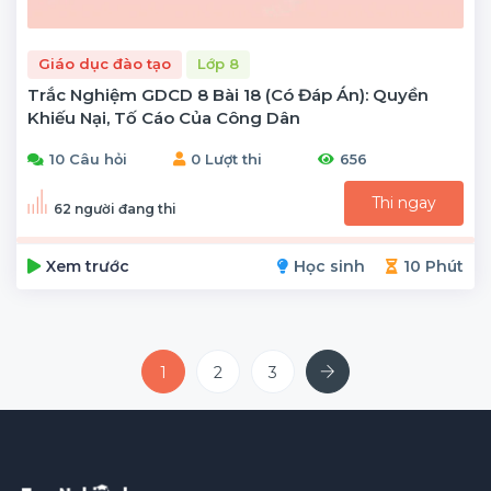
Giáo dục đào tạo
Lớp 8
Trắc Nghiệm GDCD 8 Bài 18 (có Đáp Án): Quyền
Khiếu Nại, Tố Cáo Của Công Dân
10 Câu hỏi
0 Lượt thi
656
Thi ngay
62 người đang thi
Xem trước
Học sinh
10 Phút
Next
1
2
3