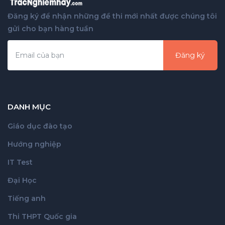
Đăng ký để nhận những đề thi mới nhất được chúng tôi
gửi cho bạn hàng tuần
Đăng ký
DANH MỤC
Giáo dục đào tạo
Hướng nghiệp
IT Test
Đại Học
Tiếng anh
Thi THPT Quốc gia