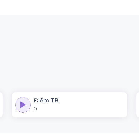
Điểm TB
0