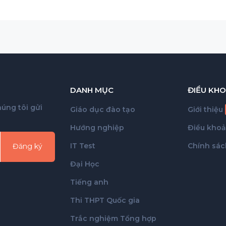
DANH MỤC
ĐIỀU KHO
úng tôi gửi
Giáo dục đào tạo
Giới thiệu
Hướng nghiệp
Điều kho
IT Test
Chính sác
Đăng ký
Đại Học
Tiếng anh
Thi THPT Quốc gia
Trắc nghiệm Tổng hợp