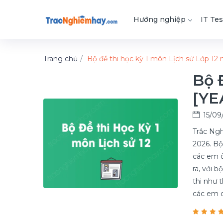
Hướng nghiệp
IT Tes
Trang chủ
Bộ đề thi học kỳ 1 môn Lịch sử Lớp 12
Bộ 
[YE
15/09
Trắc Ngh
2026. Bộ
các em ô
ra, với 
thi như 
các em 