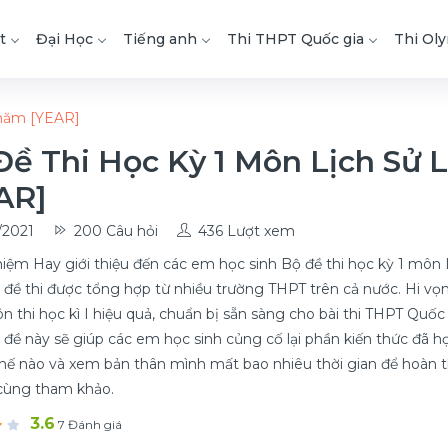
t
Đại Học
Tiếng anh
Thi THPT Quốc gia
Thi Ol
 năm [YEAR]
Đề Thi Học Kỳ 1 Môn Lịch Sử 
AR]
/2021
200 Câu hỏi
436 Lượt xem
iệm Hay giới thiệu đến các em học sinh Bộ đề thi học kỳ 1 môn
 đề thi được tổng hợp từ nhiều trường THPT trên cả nước. Hi vọng
n thi học kì I hiệu quả, chuẩn bị sẵn sàng cho bài thi THPT Quố
bộ đề này sẽ giúp các em học sinh củng cố lại phần kiến thức đã học
thế nào và xem bản thân mình mất bao nhiêu thời gian để hoàn t
cùng tham khảo.
3.6
7 Đánh giá