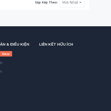
Mới Nhất
Sắp Xếp Theo:
ẢN & ĐIỀU KIỆN
LIÊN KẾT HỮU ÍCH
New
ản
h