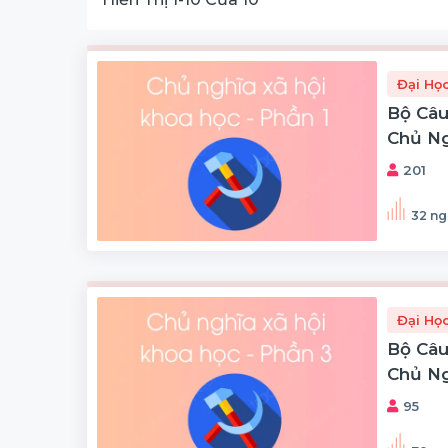
Đại Họ
Bộ Câu
Chủ Ng
Phần 1
201
32 ng
Đại Họ
Bộ Câu
Chủ Ng
Phần 3
95