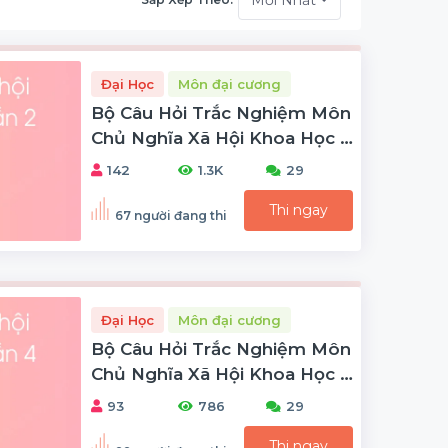
Đại Học
Môn đại cương
Bộ Câu Hỏi Trắc Nghiệm Môn
Chủ Nghĩa Xã Hội Khoa Học -
Phần 2
142
1.3K
29
Thi ngay
67 người đang thi
Đại Học
Môn đại cương
Bộ Câu Hỏi Trắc Nghiệm Môn
Chủ Nghĩa Xã Hội Khoa Học -
Phần 4
93
786
29
Thi ngay