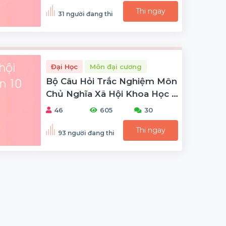
Thi ngay
31 người đang thi
Đại Học
Môn đại cương
Bộ Câu Hỏi Trắc Nghiệm Môn
Chủ Nghĩa Xã Hội Khoa Học -
Phần 10
46
605
30
Thi ngay
93 người đang thi