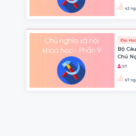
42 ng
Đại Họ
Bộ Câu
Chủ Ng
Phần 9
57
67 ng