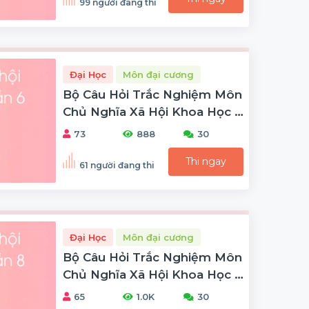
99 người đang thi
Đại Học
Môn đại cương
Bộ Câu Hỏi Trắc Nghiệm Môn
Chủ Nghĩa Xã Hội Khoa Học -
Phần 6
73
888
30
Thi ngay
61 người đang thi
Đại Học
Môn đại cương
Bộ Câu Hỏi Trắc Nghiệm Môn
Chủ Nghĩa Xã Hội Khoa Học -
Phần 8
65
1.0K
30