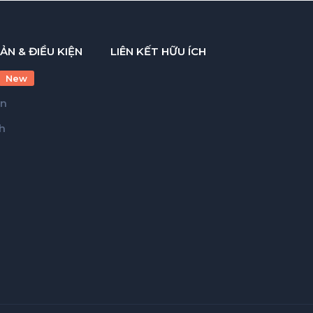
ẢN & ĐIỀU KIỆN
LIÊN KẾT HỮU ÍCH
New
ản
h