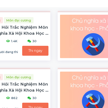
c
Môn đại cương
 Hỏi Trắc Nghiệm Môn
hĩa Xã Hội Khoa Học -
1.4K
30
Thi ngay
ười đang thi
c
Môn đại cương
 Hỏi Trắc Nghiệm Môn
hĩa Xã Hội Khoa Học -
862
30
Thi ngay