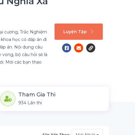
ủ Nghĩa Xã
Luyện Tập
đại cương, Trắc Nghiệm
 khoa học có đáp án đi
áp án. Nội dung câu
 vong, bộ câu hỏi sẽ là
tới. Mời các bạn thao
Tham Gia Thi
934 Lần thi
Mới Nhất
Sắp Xếp Theo: