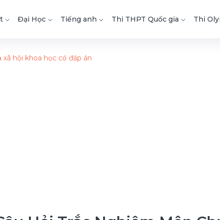
t
Đại Học
Tiếng anh
Thi THPT Quốc gia
Thi Ol
 xã hội khoa học có đáp án