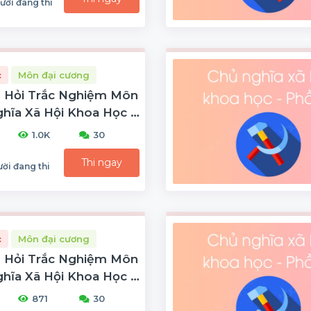
ười đang thi
c
Môn đại cương
 Hỏi Trắc Nghiệm Môn
hĩa Xã Hội Khoa Học -
1.0K
30
Thi ngay
ười đang thi
c
Môn đại cương
 Hỏi Trắc Nghiệm Môn
hĩa Xã Hội Khoa Học -
871
30