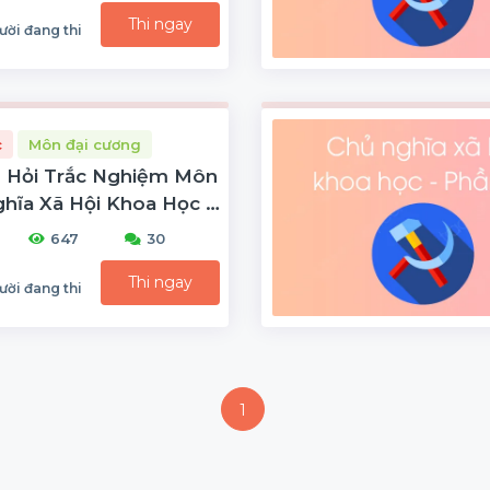
Thi ngay
ười đang thi
c
Môn đại cương
 Hỏi Trắc Nghiệm Môn
hĩa Xã Hội Khoa Học -
647
30
Thi ngay
ười đang thi
1