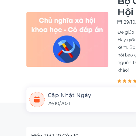
Bộ 
Hội
29/10
Để giúp 
Hay giới
kèm. Bộ 
hỏi bao 
nguồn tà
khảo!
Cập Nhật Ngày
29/10/2021
Hiển Thị 1-10 Của 10