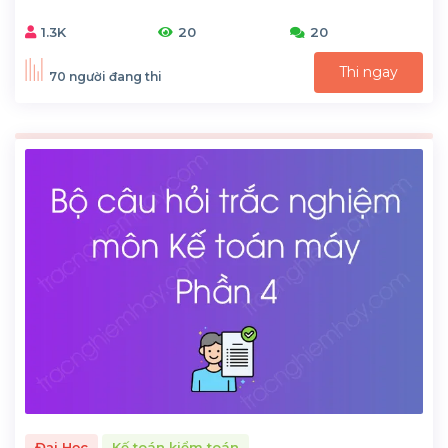
1.3K
20
20
Thi ngay
70 người đang thi
Đại Học
Kế toán kiểm toán