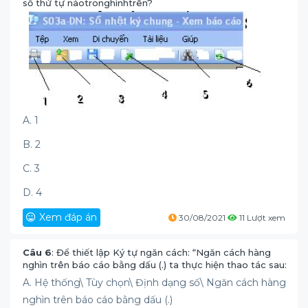
số thứ tự nàotronghìnhtrên?
A. 1
B. 2
C. 3
D. 4
Xem đáp án
30/08/2021
11 Lượt xem
Câu 6
: Để thiết lập Ký tự ngăn cách: “Ngăn cách hàng
nghìn trên báo cáo bằng dấu (.) ta thực hiện thao tác sau:
A. Hệ thống\ Tùy chọn\ Định dạng số\ Ngăn cách hàng
nghìn trên báo cáo bằng dấu (.)