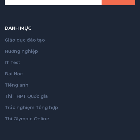
DANH MỤC
Giáo dục đào tạo
Hướng nghiệp
IT Test
Đại Học
Tiếng anh
Thi THPT Quốc gia
Trắc nghiệm Tổng hợp
Thi Olympic Online