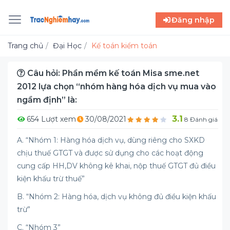
Đăng nhập
Trang chủ
Đại Học
Kế toán kiểm toán
Câu hỏi: Phần mềm kế toán Misa sme.net
2012 lựa chọn “nhóm hàng hóa dịch vụ mua vào
ngầm định” là:
3.1
654 Lượt xem
30/08/2021
8 Đánh giá
A. “Nhóm 1: Hàng hóa dịch vụ, dùng riêng cho SXKD
chịu thuế GTGT và được sử dụng cho các hoạt động
cung cấp HH,DV không kê khai, nộp thuế GTGT đủ điều
kiện khấu trừ thuế”
B. “Nhóm 2: Hàng hóa, dịch vụ không đủ điều kiện khấu
trừ”
C. “Nhóm 3”