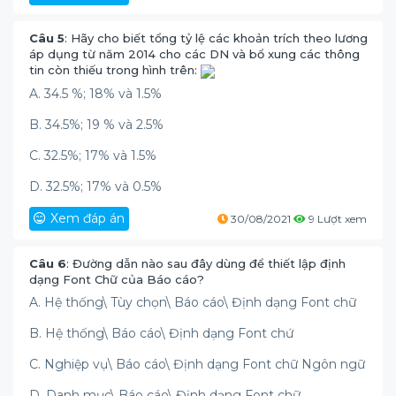
Câu 5
: Hãy cho biết tổng tỷ lệ các khoản trích theo lương
áp dụng từ năm 2014 cho các DN và bổ xung các thông
tin còn thiếu trong hình trên:
A. 34.5 %; 18% và 1.5%
B. 34.5%; 19 % và 2.5%
C. 32.5%; 17% và 1.5%
D. 32.5%; 17% và 0.5%
Xem đáp án
30/08/2021
9 Lượt xem
Câu 6
: Đường dẫn nào sau đây dùng để thiết lập định
dạng Font Chữ của Báo cáo?
A. Hệ thống\ Tùy chọn\ Báo cáo\ Định dạng Font chữ
B. Hệ thống\ Báo cáo\ Định dạng Font chứ
C. Nghiệp vụ\ Báo cáo\ Định dạng Font chữ Ngôn ngữ
D. Danh mục\ Báo cáo\ Định dạng Font chữ