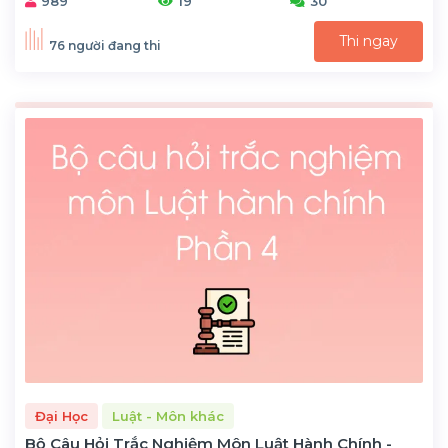
989
19
30
Thi ngay
76 người đang thi
Đại Học
Luật - Môn khác
Bộ Câu Hỏi Trắc Nghiệm Môn Luật Hành Chính -