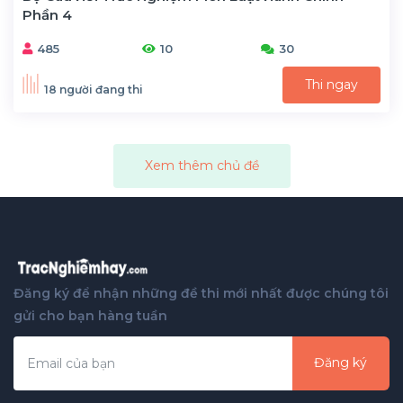
Phần 4
485
10
30
Thi ngay
18 người đang thi
Xem thêm chủ đề
Đăng ký để nhận những đề thi mới nhất được chúng tôi
gửi cho bạn hàng tuần
Đăng ký