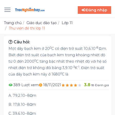
Đăng nhập
Trang chủ
Giáo dục đào tạo
Lớp 11
Thư viện đề thi lớp 11
Câu hỏi:
0
-8
Một dây bạch kim ở 20
C có điện trở suất 10,6.10
Ω.m.
Biết điện trở suất của bạch kim trong khoảng nhiệt độ
0
từ 0 đến 2000
C tăng bậc nhất theo nhiệt độ với hệ số
-3
-1
nhiệt điện trở không đổi bằng 3,9.10
K
. Điện trở suất
0
của dây bạch kim này ở 1680
C là
3.8
389 Lượt xem
18/11/2021
18 Đánh giá
A. 79,2.10−8Ωm
B. 17,8.10−8Ωm
C. 39,6.10−8Ωm