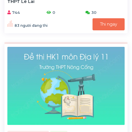
THPT Lê Lai
744
0
30
Thi ngay
83 người đang thi