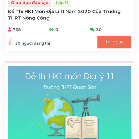
Giáo dục đào tạo
Lớp 11
Đề Thi HK1 Môn Địa Lí 11 Năm 2020 Của Trường
THPT Nông Cống
738
0
30
Thi ngay
30 người đang thi