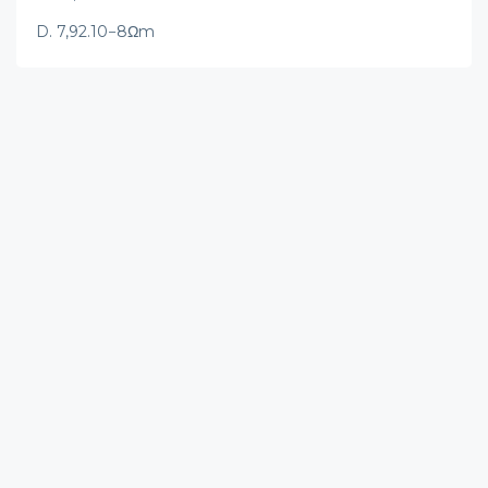
D. 7,92.10−8Ωm