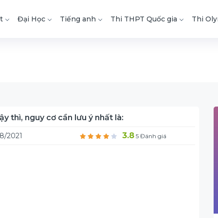
t
Đại Học
Tiếng anh
Thi THPT Quốc gia
Thi Ol
 thì, nguy cơ cần lưu ý nhất là:
3.8
8/2021
5 Đánh giá