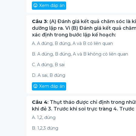
Xem đáp án
Câu 3
: (A) Ðánh giá kết quả chăm sóc là 
dưỡng lập ra. Vì (B) Ðánh giá kết quả ch
xác định trong bước lập kế hoạch:
A. A đúng, B đúng, A và B có liên quan
B. A đúng, B đúng, A và B không có liên quan
C. A đúng, B sai
D. A sai, B đúng
Xem đáp án
Câu 4
: Thụt tháo được chỉ định trong nhữ
khi đẻ 3. Trước khi soi trực tràng 4. Trướ
A. 1,2, đúng
B. 1,2,3 đúng