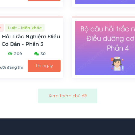
c
Luật - Môn khác
 Hỏi Trắc Nghiệm Điều
Cơ Bản - Phần 3
209
30
Thi ngay
ười đang thi
Xem thêm chủ đề