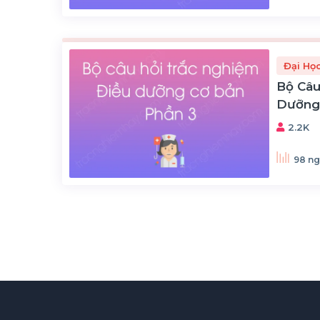
Đại Họ
Bộ Câu
Dưỡng 
2.2K
98 ng