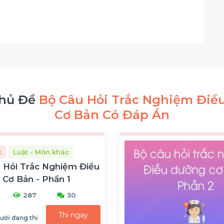
hủ Đề
Bộ Câu Hỏi Trắc Nghiệm Điề
Cơ Bản Có Đáp Án
c
Luật - Môn khác
 Hỏi Trắc Nghiệm Điều
Cơ Bản - Phần 1
287
30
Thi ngay
ười đang thi