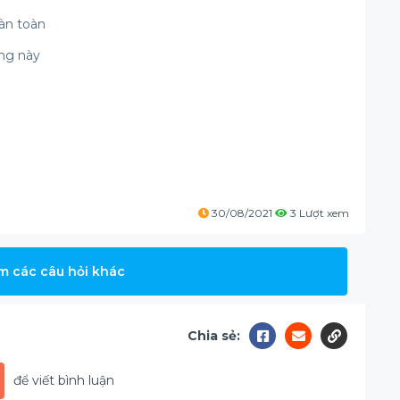
àn toàn
ờng này
30/08/2021
3 Lượt xem
m các câu hỏi khác
Chia sẻ:
để viết bình luận