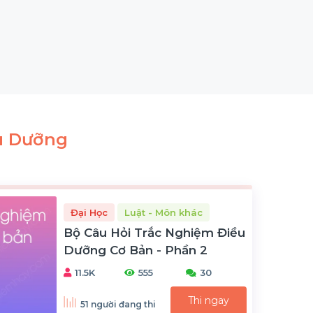
u Dưỡng
Đại Học
Luật - Môn khác
Bộ Câu Hỏi Trắc Nghiệm Điều
Dưỡng Cơ Bản - Phần 2
11.5K
555
30
Thi ngay
51 người đang thi