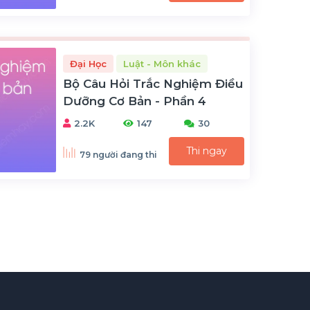
Đại Học
Luật - Môn khác
Bộ Câu Hỏi Trắc Nghiệm Điều
Dưỡng Cơ Bản - Phần 4
2.2K
147
30
Thi ngay
79 người đang thi