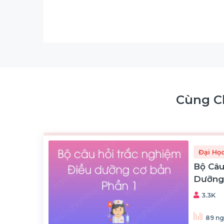
Cùng C
Đại Họ
Bộ Câu
Dưỡng 
3.3K
89 ng