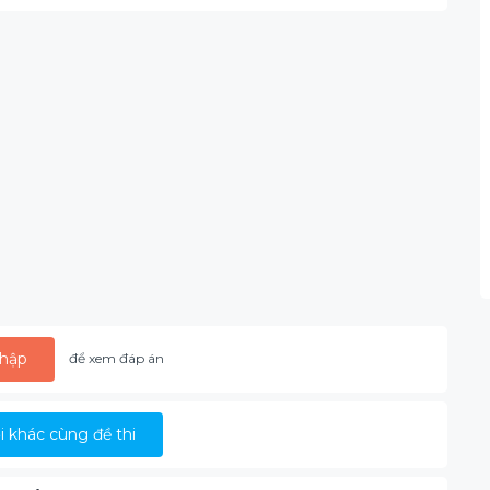
hập
để xem đáp án
 khác cùng đề thi