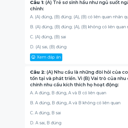
Câu 1
: (A) Trẻ sơ sinh hầu như ngủ suốt ng
chỉnh:
A. (A) đúng, (B) đúng; (A), (B) có liên quan nhân q
B. (A) đúng, (B) đúng; (A), (B) không có liên qua
C. (A) đúng, (B) sai
D. (A) sai, (B) đúng
Xem đáp án
Câu 2
: (A) Nhu cầu là những đòi hỏi của co
tồn tại và phát triển. Vì (B) Vai trò của nhu
chính nhu cầu kích thích họ hoạt động:
A. A đúng, B đúng, A và B có liên quan
B. A đúng, B đúng, A và B không có liên quan
C. A đúng, B sai
D. A sai, B đúng