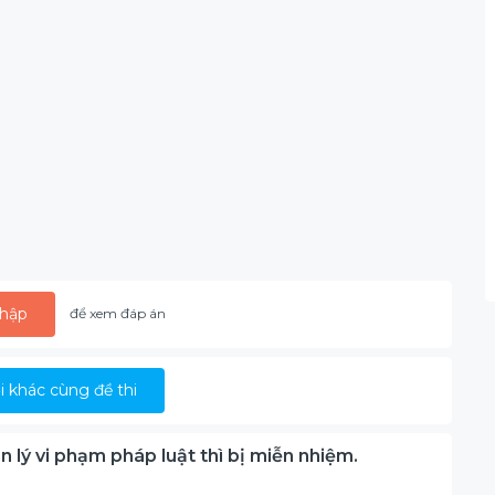
hập
để xem đáp án
 khác cùng đề thi
n lý vi phạm pháp luật thì bị miễn nhiệm.