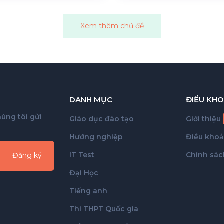
Xem thêm chủ đề
DANH MỤC
ĐIỀU KHO
úng tôi gửi
Giáo dục đào tạo
Giới thiệu
Hướng nghiệp
Điều kho
IT Test
Chính sác
Đăng ký
Đại Học
Tiếng anh
Thi THPT Quốc gia