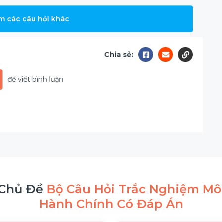
m các câu hỏi khác
Chia sẻ:
để viết bình luận
Chủ Đề
Bộ Câu Hỏi Trắc Nghiệm Mô
Hành Chính Có Đáp Án