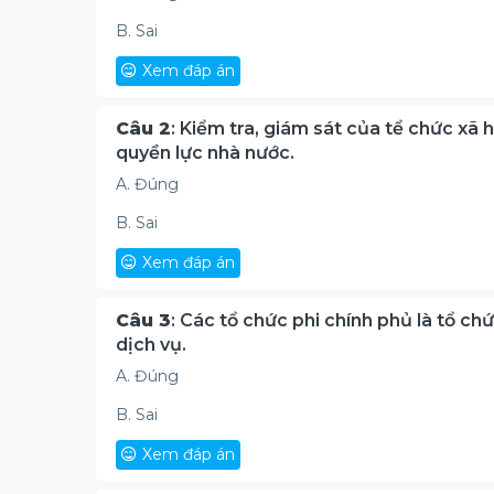
B. Sai
Xem đáp án
Câu 2
: Kiểm tra, giám sát của tể chức xã h
quyền lực nhà nước.
A. Đúng
B. Sai
Xem đáp án
Câu 3
: Các tổ chức phi chính phủ là tổ ch
dịch vụ.
A. Đúng
B. Sai
Xem đáp án