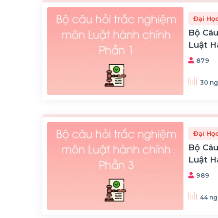
Đại Họ
Bộ Câu
Luật H
879
30 ng
Đại Họ
Bộ Câu
Luật H
989
44 ng