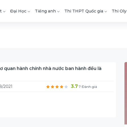
t
Đại Học
Tiếng anh
Thi THPT Quốc gia
Thi Ol
cơ quan hành chính nhà nước ban hành đều là
3.7
8/2021
7 Đánh giá