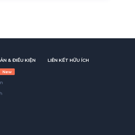
ẢN & ĐIỀU KIỆN
LIÊN KẾT HỮU ÍCH
New
ản
h