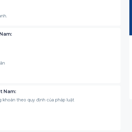
ành.
 Nam:
hân
ệt Nam:
 khoán theo quy định của pháp luật