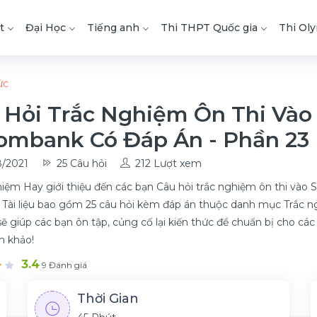
t
Đại Học
Tiếng anh
Thi THPT Quốc gia
Thi Ol
ức
 Hỏi Trắc Nghiệm Ôn Thi Vào
ombank Có Đáp Án - Phần 23
/2021
25 Câu hỏi
212 Lượt xem
iệm Hay giới thiệu đến các bạn Câu hỏi trắc nghiệm ôn thi vào
 Tài liệu bao gồm 25 câu hỏi kèm đáp án thuộc danh mục Trắc n
sẽ giúp các bạn ôn tập, củng cố lại kiến thức để chuẩn bị cho các 
m khảo!
3.4
9 Đánh giá
Thời Gian