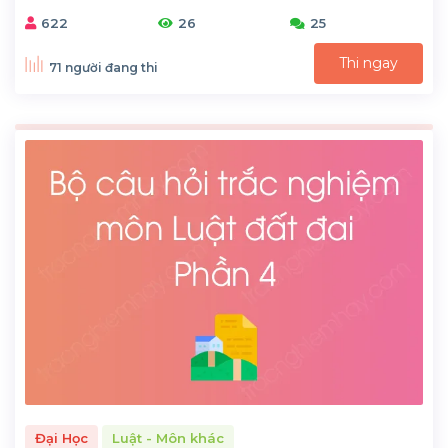
622
26
25
Thi ngay
71 người đang thi
Đại Học
Luật - Môn khác