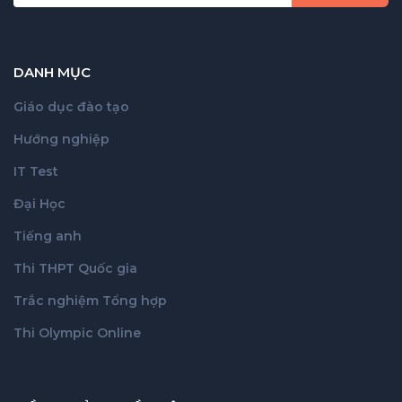
DANH MỤC
Giáo dục đào tạo
Hướng nghiệp
IT Test
Đại Học
Tiếng anh
Thi THPT Quốc gia
Trắc nghiệm Tổng hợp
Thi Olympic Online