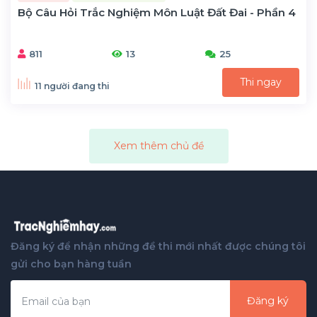
Bộ Câu Hỏi Trắc Nghiệm Môn Luật Đất Đai - Phần 4
811
13
25
Thi ngay
11 người đang thi
Xem thêm chủ đề
Đăng ký để nhận những đề thi mới nhất được chúng tôi
gửi cho bạn hàng tuần
Đăng ký