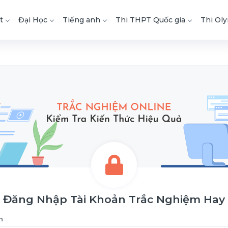
t
Đại Học
Tiếng anh
Thi THPT Quốc gia
Thi Ol
Đăng Nhập Tài Khoản Trắc Nghiệm Hay
n