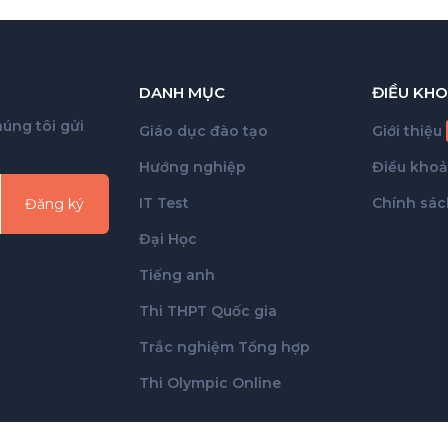
DANH MỤC
ĐIỀU KHO
úng tôi gửi
Giáo dục đào tạo
Giới thiệu
Hướng nghiệp
Điều kho
IT Test
Chính sác
Đăng ký
Đại Học
Tiếng anh
Thi THPT Quốc gia
Trắc nghiệm Tổng hợp
Thi Olympic Online