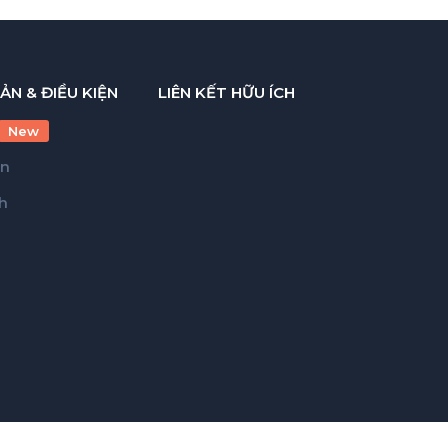
ẢN & ĐIỀU KIỆN
LIÊN KẾT HỮU ÍCH
New
ản
h