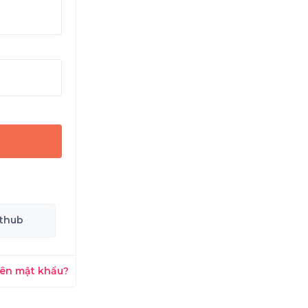
ithub
ên mật khẩu?